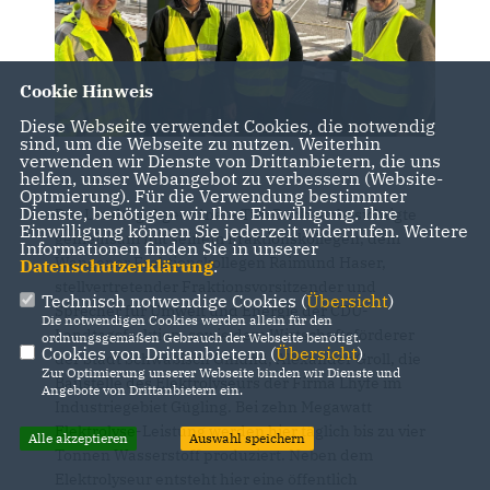
Cookie Hinweis
Diese Webseite verwendet Cookies, die notwendig
sind, um die Webseite zu nutzen. Weiterhin
verwenden wir Dienste von Drittanbietern, die uns
helfen, unser Webangebot zu verbessern (Website-
Optmierung). Für die Verwendung bestimmter
Dienste, benötigen wir Ihre Einwilligung. Ihre
Der Landtagabgeordnete Tim Bückner besichtigte
Einwilligung können Sie jederzeit widerrufen. Weitere
gemeinsam mit seinem Fraktionskollegen, dem
Informationen finden Sie in unserer
Wangener Fraktionskollegen Raimund Haser,
Datenschutzerklärung
.
stellvertretender Fraktionsvorsitzender und
Technisch notwendige Cookies (
Übersicht
)
Sprecher für Umwelt und Energie der CDU-
Die notwendigen Cookies werden allein für den
Landtagsfraktion, sowie dem Wirtschaftsförderer
ordnungsgemäßen Gebrauch der Webseite benötigt.
Cookies von Drittanbietern (
Übersicht
)
der Stadt Schwäbisch Gmünd, Alexander Groll, die
Zur Optimierung unserer Webseite binden wir Dienste und
Baustelle des Elektrolyseurs der Firma Lhyfe im
Angebote von Drittanbietern ein.
Industriegebiet Gügling. Bei zehn Megawatt
Elektrolyse-Leistung werden hier täglich bis zu vier
Alle akzeptieren
Auswahl speichern
Tonnen Wasserstoff produziert. Neben dem
Elektrolyseur entsteht hier eine öffentlich