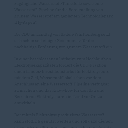
zugängliche Wasserstoff-Tankstelle sowie eine
Wasserstoff-Pipeline für die Bereitstellung von
grünem Wasserstoff am geplanten Technologiepark
H
-Aspen“.
2
Die CDU im Landtag von Baden-Württemberg setzt
sich schon seit einiger Zeit intensiv für die
nachhaltige Förderung von grünem Wasserstoff ein.
In einer beschlossenen Initiative zum Hochlauf von
Elektrolysekapazitäten fordert die CDU-Fraktion
einen Landes-Investitionsturbo für Elektrolyseure
mit dem Ziel, Wasserstoff lokal schon vor dem
Anschluss an eine Wasserstoff-Pipeline verfügbar
zu machen und das Know-how für den Bau und
Betrieb von Elektrolyseuren im Land vor Ort zu
entwickeln.
Der mittels Elektrolyse produzierte Wasserstoff
kann stofflich genutzt werden und soll dazu dienen,
erneuerbaren Strom zu speichern oder den Einsatz