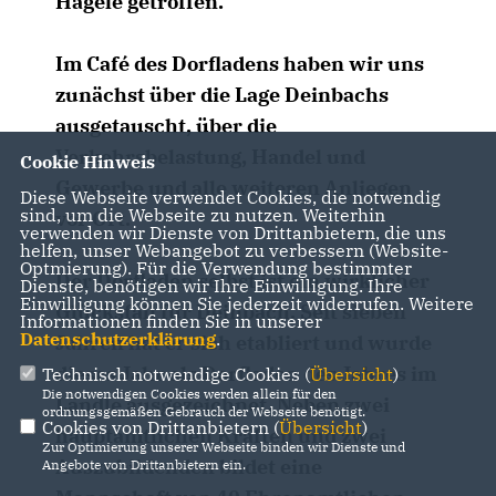
Hägele getroffen.
Im Café des Dorfladens haben wir uns
zunächst über die Lage Deinbachs
ausgetauscht, über die
Verkehrsbelastung, Handel und
Cookie Hinweis
Gewerbe und alle weiteren Anliegen
Diese Webseite verwendet Cookies, die notwendig
sind, um die Webseite zu nutzen. Weiterhin
vor Ort.
verwenden wir Dienste von Drittanbietern, die uns
helfen, unser Webangebot zu verbessern (Website-
Optmierung). Für die Verwendung bestimmter
Der Dorfladen selbst ist ein wirklicher
Dienste, benötigen wir Ihre Einwilligung. Ihre
Einwilligung können Sie jederzeit widerrufen. Weitere
Glücksfall für Deinbach. Seit sieben
Informationen finden Sie in unserer
Datenschutzerklärung
.
Jahren hat er sich etabliert und wurde
dieses Jahr als Dorfladen des Jahres im
Technisch notwendige Cookies (
Übersicht
)
Die notwendigen Cookies werden allein für den
Ländle ausgezeichnet. Neben zwei
ordnungsgemäßen Gebrauch der Webseite benötigt.
Cookies von Drittanbietern (
Übersicht
)
hauptamtlichen Kräften und zwei
Zur Optimierung unserer Webseite binden wir Dienste und
Auszubildenden bildet eine
Angebote von Drittanbietern ein.