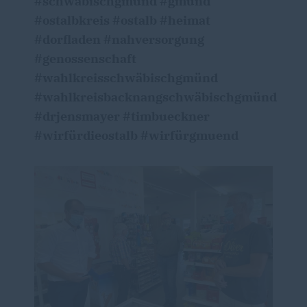
#schwäbischgmünd #gmünd
#ostalbkreis #ostalb #heimat
#dorfladen #nahversorgung
#genossenschaft
#wahlkreisschwäbischgmünd
#wahlkreisbacknangschwäbischgmünd
#drjensmayer #timbueckner
#wirfürdieostalb #wirfürgmuend