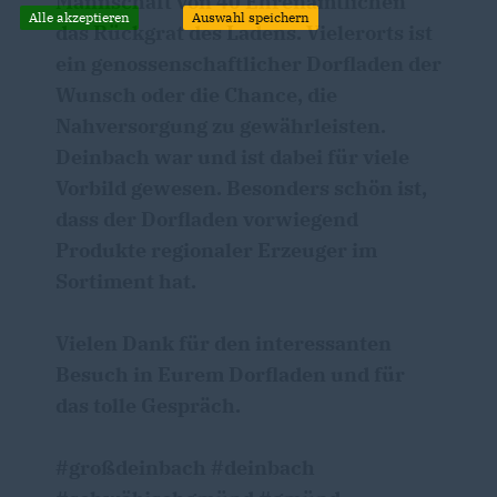
Mannschaft von 40 Ehrenamtlichen
Alle akzeptieren
Auswahl speichern
das Rückgrat des Ladens. Vielerorts ist
ein genossenschaftlicher Dorfladen der
Wunsch oder die Chance, die
Nahversorgung zu gewährleisten.
Deinbach war und ist dabei für viele
Vorbild gewesen. Besonders schön ist,
dass der Dorfladen vorwiegend
Produkte regionaler Erzeuger im
Sortiment hat.
Vielen Dank für den interessanten
Besuch in Eurem Dorfladen und für
das tolle Gespräch.
#großdeinbach #deinbach