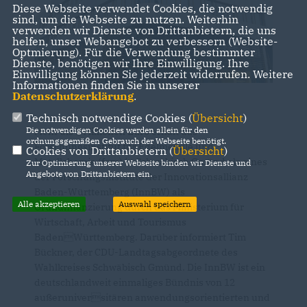
Diese Webseite verwendet Cookies, die notwendig
sind, um die Webseite zu nutzen. Weiterhin
verwenden wir Dienste von Drittanbietern, die uns
helfen, unser Webangebot zu verbessern (Website-
Optmierung). Für die Verwendung bestimmter
Dienste, benötigen wir Ihre Einwilligung. Ihre
Einwilligung können Sie jederzeit widerrufen. Weitere
Informationen finden Sie in unserer
Datenschutzerklärung
.
Technisch notwendige Cookies (
Übersicht
)
Die notwendigen Cookies werden allein für den
Mehr als 2 Millionen Euro erhält das
ordnungsgemäßen Gebrauch der Webseite benötigt.
Forschungsinstitut für Edelmetalle und
Cookies von Drittanbietern (
Übersicht
)
Metallchemie (fem) in Schwäbisch Gmünd als eines
Zur Optimierung unserer Webseite binden wir Dienste und
Angebote von Drittanbietern ein.
der Forschungsinstitute der Innovationsallianz
Baden-Württemberg (InnBW) als
Alle akzeptieren
Auswahl speichern
Grundfinanzierung durch das Ministerium für
Wirtschaft, Arbeit und Tourismus
BadenWürttemberg. Darüber informiert Tim
Bückner, der CDU-Landtagsabgeordnete des
Wahlkreises Schwäbisch Gmünd. Die InnBW ist ein
deutschlandweit einmaliges Bündnis von 12
außeruniversitären anwendungsorientierten und