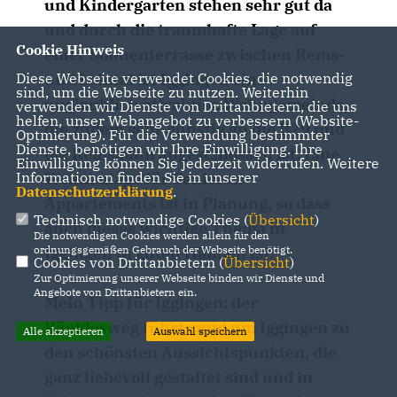
und Kindergarten stehen sehr gut da
und durch die traumhafte Lage auf
Cookie Hinweis
einer Sonnenterrasse zwischen Rems-
und Leintal ist Iggingen eine
Diese Webseite verwendet Cookies, die notwendig
sind, um die Webseite zu nutzen. Weiterhin
unglaublich attraktive Wohngemeinde,
verwenden wir Dienste von Drittanbietern, die uns
helfen, unser Webangebot zu verbessern (Website-
die zudem sehr günstig an die B29 und
Optmierung). Für die Verwendung bestimmter
Dienste, benötigen wir Ihre Einwilligung. Ihre
die Remsbahn angeschlossen ist. Eine
Einwilligung können Sie jederzeit widerrufen. Weitere
Wohnanlage für Senioren-
Informationen finden Sie in unserer
Datenschutzerklärung
.
Appartements ist in Planung, so dass
Technisch notwendige Cookies (
Übersicht
)
auch dieses wichtige Thema in
Die notwendigen Cookies werden allein für den
Iggingen in guten Händen ist.
ordnungsgemäßen Gebrauch der Webseite benötigt.
Cookies von Drittanbietern (
Übersicht
)
Zur Optimierung unserer Webseite binden wir Dienste und
Angebote von Drittanbietern ein.
Mein Tipp für Iggingen: der
Bänklesweg führt rund um Iggingen zu
Alle akzeptieren
Auswahl speichern
den schönsten Aussichtspunkten, die
ganz liebevoll gestaltet sind und in