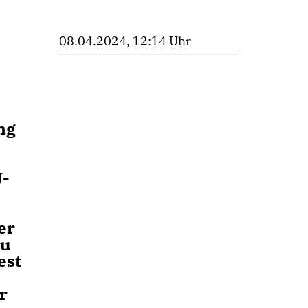
08.04.2024, 12:14 Uhr
ng
U-
er
zu
est
r