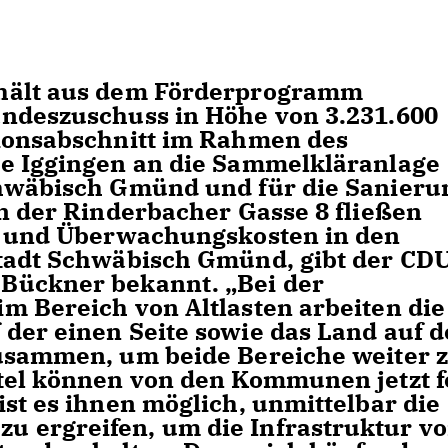
rhält aus dem Förderprogramm
andeszuschuss in Höhe von 3.231.600
tionsabschnitt im Rahmen des
ge Iggingen an die Sammelkläranlage
chwäbisch Gmünd und für die Sanieru
in der Rinderbacher Gasse 8 fließen
s- und Überwachungskosten in den
tadt Schwäbisch Gmünd, gibt der CD
Bückner bekannt. „Bei der
m Bereich von Altlasten arbeiten die
der einen Seite sowie das Land auf d
zusammen, um beide Bereiche weiter 
tel können von den Kommunen jetzt f
st es ihnen möglich, unmittelbar die
 ergreifen, um die Infrastruktur vo