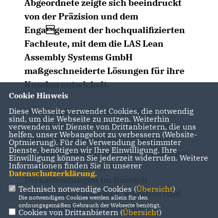
Abgeordnete zeigte sich beeindruckt
von der Präzision und dem
Engagement der hochqualifizierten
Fachleute, mit dem die LAS Lean
Assembly Systems GmbH
maßgeschneiderte Lösungen für ihre
Kunden entwickelt.
Cookie Hinweis
Diese Webseite verwendet Cookies, die notwendig
Danach führte Bückners Weg zur
sind, um die Webseite zu nutzen. Weiterhin
inhabergeführten Bock Maschinenbau
verwenden wir Dienste von Drittanbietern, die uns
helfen, unser Webangebot zu verbessern (Website-
GmbH und ihrem Geschäftsführer
Optmierung). Für die Verwendung bestimmter
Dienste, benötigen wir Ihre Einwilligung. Ihre
Hermann Bock. Das Unternehmen hat
Einwilligung können Sie jederzeit widerrufen. Weitere
Informationen finden Sie in unserer
sich mit herausragenden
Datenschutzerklärung
.
Dienstleistungen im Bereich
Technisch notwendige Cookies (
Übersicht
)
Sondermaschinenbau, Stahlbau und
Die notwendigen Cookies werden allein für den
ordnungsgemäßen Gebrauch der Webseite benötigt.
Spezialtiefbau einen Namen
Cookies von Drittanbietern (
Übersicht
)