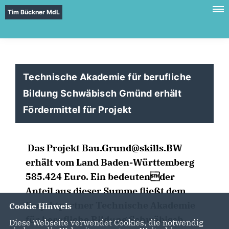
Tim Bückner MdL
Technische Akademie für berufliche
Bildung Schwäbisch Gmünd erhält
Fördermittel für Projekt
Das Projekt Bau.Grund@skills.BW
erhält vom Land Baden-Württemberg
585.424 Euro. Ein bedeutender
Anteil aus dieser Summe fließt dem
Projektpartner Technische Akademie
Cookie Hinweis
für berufliche Bildung Schwäbisch
Diese Webseite verwendet Cookies, die notwendig