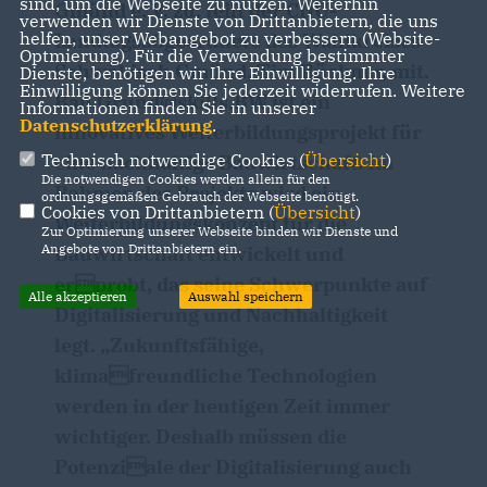
sind, um die Webseite zu nutzen. Weiterhin
Gmünd e. V. zu, teilt der CDU-
verwenden wir Dienste von Drittanbietern, die uns
helfen, unser Webangebot zu verbessern (Website-
Landtagsabgeordnete des Wahlkreises
Optmierung). Für die Verwendung bestimmter
Schwäbisch Gmünd, Tim Bückner, mit.
Dienste, benötigen wir Ihre Einwilligung. Ihre
Einwilligung können Sie jederzeit widerrufen. Weitere
Bau.Grund@skills.BW ist ein
Informationen finden Sie in unserer
Datenschutzerklärung
.
innovatives Weiterbildungsprojekt für
Technisch notwendige Cookies (
Übersicht
)
eine nachhaltige Bauwirtschaft. Im
Die notwendigen Cookies werden allein für den
Rahmen des Projekts wird ein
ordnungsgemäßen Gebrauch der Webseite benötigt.
Cookies von Drittanbietern (
Übersicht
)
Weiterbildungskonzept für die
Zur Optimierung unserer Webseite binden wir Dienste und
Angebote von Drittanbietern ein.
Bauwirtschaft entwickelt und
erprobt, das seine Schwerpunkte auf
Alle akzeptieren
Auswahl speichern
Digitalisierung und Nachhaltigkeit
legt. „Zukunftsfähige,
klimafreundliche Technologien
werden in der heutigen Zeit immer
wichtiger. Deshalb müssen die
Potenziale der Digitalisierung auch