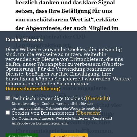
herzlich danken und das klare Signal
setzen, dass ihre Betätigung für uns
von unschätzbarem Wert ist“, erklärte
der Abgeordnete, der auch Mitglied im
Ehrenamtsbeirat der CDU-
Cookie Hinweis
Landtagsfraktion ist.
Diese Webseite verwendet Cookies, die notwendig
sind, um die Webseite zu nutzen. Weiterhin
verwenden wir Dienste von Drittanbietern, die uns
Pressemitteilung Sozialministerium:
helfen, unser Webangebot zu verbessern (Website-
Optmierung). Für die Verwendung bestimmter
Dienste, benötigen wir Ihre Einwilligung. Ihre
Einwilligung können Sie jederzeit widerrufen. Weitere
Ab 1. August 2023 können
Informationen finden Sie in unserer
bürgerschaftlich stark engagierte
Datenschutzerklärung
.
Baden-Württembergerinnen und
Technisch notwendige Cookies (
Übersicht
)
Die notwendigen Cookies werden allein für den
Baden-Württemberger in zunächst vier
ordnungsgemäßen Gebrauch der Webseite benötigt.
Cookies von Drittanbietern (
Übersicht
)
Modellregionen landesweit gültige
Zur Optimierung unserer Webseite binden wir Dienste und
Ehrenamtskarten beantragen. Eine
Angebote von Drittanbietern ein.
Ehrenamtskarte kann bekommen,
Alle akzeptieren
Auswahl speichern