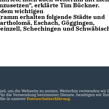
einzusetzen“, erklärte Tim Bückner.
 dem wichtigen
ramm erhalten folgende Städte und
artholomä, Eschach, Göggingen,
einzell, Schechingen und Schwäbisc
nd, um die Webseite zu nutzen. Weiterhin verwenden wir Di
r die Verwendung bestimmter Dienste, benötigen wir Ihre 
 Sie in unserer
Datenschutzerklärung
.