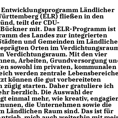
m Entwicklungsprogramm Ländlicher
rttemberg (ELR) fließen in den
nd, teilt der CDU-
Bückner mit. Das ELR-Programm ist
ramm des Landes zur integrierten
Städten und Gemeinden im Ländlich
geprägten Orten im Verdichtungsrau
 Verdichtungsraum. Mit den vier
nen, Arbeiten, Grundversorgung un
en sowohl im privaten, kommunalen 
eich werden zentrale Lebensbereiche
t können die gut vorbereiteten
zügig starten. Daher gratuliere ich
hr herzlich. Die Auswahl der
gt einmal mehr, wie kreativ, engagier
munen, die Unternehmen sowie die
 Ländlichen Raum sind. Das ist für
Antrieb, mich auch weiterhin mit mei