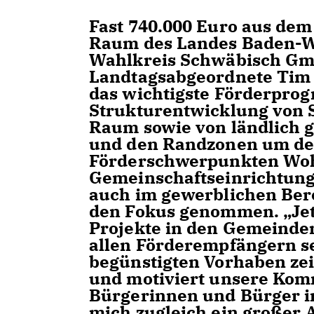
Fast 740.000 Euro aus de
Raum des Landes Baden-Wü
Wahlkreis Schwäbisch Gmü
Landtagsabgeordnete Tim 
das wichtigste Förderprog
Strukturentwicklung von 
Raum sowie von ländlich 
und den Randzonen um den
Förderschwerpunkten Woh
Gemeinschaftseinrichtung
auch im gewerblichen Ber
den Fokus genommen. „Jetz
Projekte in den Gemeinden 
allen Förderempfängern se
begünstigten Vorhaben zei
und motiviert unsere Kom
Bürgerinnen und Bürger im
mich zugleich ein großer 