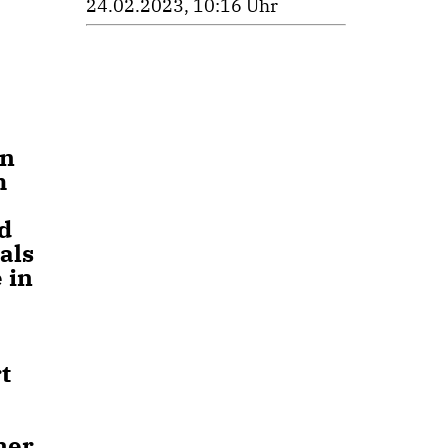
24.02.2023, 10:16 Uhr
en
m
d
als
 in
t
ner