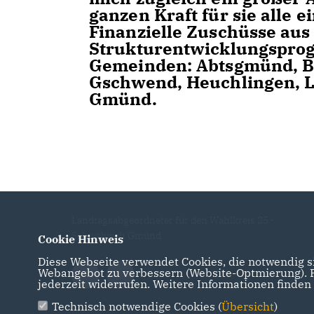
ganzen Kraft für sie alle 
Finanzielle Zuschüsse aus
Strukturentwicklungsprog
Gemeinden: Abtsgmünd, B
Gschwend, Heuchlingen, L
Gmünd.
Landtagsabgeordneter für den Wahlkreis 25 -
Schwäbisch Gmünd
Cookie Hinweis
Diese Webseite verwendet Cookies, die notwendig si
Webangebot zu verbessern (Website-Optmierung). Fü
jederzeit widerrufen. Weitere Informationen finden
Technisch notwendige Cookies (
Übersicht
)