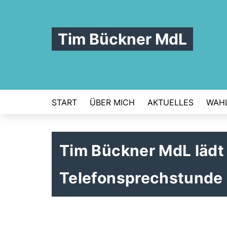
Tim Bückner MdL
START
ÜBER MICH
AKTUELLES
WAHL
Tim Bückner MdL lädt 
Telefonsprechstunde 