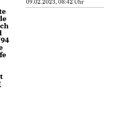
09.02.2023, 08:42 Uhr
te
de
sch
d
/94
e
fe
t
g