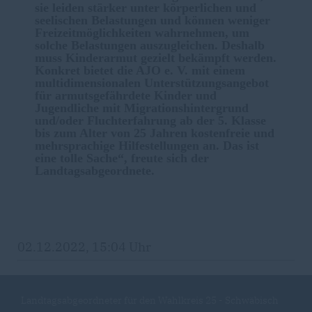
sie leiden stärker unter körperlichen und
seelischen Belastungen und können weniger
Freizeitmöglichkeiten wahrnehmen, um
solche Belastungen auszugleichen. Deshalb
muss Kinderarmut gezielt bekämpft werden.
Konkret bietet die AJO e. V. mit einem
multidimensionalen Unterstützungsangebot
für armutsgefährdete Kinder und
Jugendliche mit Migrationshintergrund
und/oder Fluchterfahrung ab der 5. Klasse
bis zum Alter von 25 Jahren kostenfreie und
mehrsprachige Hilfestellungen an. Das ist
eine tolle Sache“, freute sich der
Landtagsabgeordnete.
02.12.2022, 15:04 Uhr
Landtagsabgeordneter für den Wahlkreis 25 - Schwäbisch