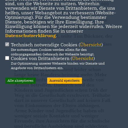
sind, um die Webseite zu nutzen. Weiterhin
Jahre eine Förderung in Höhe von 970.000
verwenden wir Dienste von Drittanbietern, die uns
Euro aus Mitteln des Europäischen
helfen, unser Webangebot zu verbessern (Website-
Optmierung). Für die Verwendung bestimmter
Sozialfonds und aus Landesgeldern. Einer
Dienste, benötigen wir Ihre Einwilligung. Ihre
Einwilligung können Sie jederzeit widerrufen. Weitere
der Standorte der Umsetzung ist dabei
Informationen finden Sie in unserer
Datenschutzerklärung
.
Schwäbisch Gmünd, teilte Tim Bückner, der
CDU-Landtagsabgeordnete des Wahlkreises
Technisch notwendige Cookies (
Übersicht
)
Die notwendigen Cookies werden allein für den
Schwäbisch Gmünd mit.
ordnungsgemäßen Gebrauch der Webseite benötigt.
Cookies von Drittanbietern (
Übersicht
)
Zur Optimierung unserer Webseite binden wir Dienste und
Angebote von Drittanbietern ein.
Armut ist in Deutschland leider schon
lange keine Randerscheinung mehr. Mehr
als jedes fünfte Kind ist mittlerweile von
Alle akzeptieren
Auswahl speichern
Armut betroffen.
Dadurch wird
den
Kindern und Jugendlichen schon früh der
Weg in die Gesellschaft erschwert.
Teilhabe
darf in unserer Gesellschaft auf keinen Fall
vom Einkommen der Eltern abhängen.
Arme Kinder und Jugendliche haben oft
weniger soziale Kontakte und weniger
Freunde, ihre Aussichten für die schulische
und berufliche Ausbildung sind schlechter,