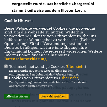
vorgestellt wurde. Das herrliche Chorgestühl 
stammt teilweise aus dem Kloster Lorch.
Cookie Hinweis
Diese Webseite verwendet Cookies, die notwendig
Danach ging es an der Rot entlang zum 
sind, um die Webseite zu nutzen. Weiterhin
verwenden wir Dienste von Drittanbietern, die uns
Rehnenmühlenstausee, wo wir in der 
helfen, unser Webangebot zu verbessern (Website-
Optmierung). Für die Verwendung bestimmter
Gaststätte eingekehrt sind und sich der 
Dienste, benötigen wir Ihre Einwilligung. Ihre
Einwilligung können Sie jederzeit widerrufen. Weitere
Nachwuchs beim Minigolf messen durfte.
Informationen finden Sie in unserer
Datenschutzerklärung
.
Technisch notwendige Cookies (
Übersicht
)
Die notwendigen Cookies werden allein für den
Nach dem Rückweg nach Täferrot wurden 
ordnungsgemäßen Gebrauch der Webseite benötigt.
Cookies von Drittanbietern (
Übersicht
)
wir im Schulbauernhof der Grundschule 
Zur Optimierung unserer Webseite binden wir Dienste und
Angebote von Drittanbietern ein.
empfangen. Ein ganz tolles pädagogisches 
Konzept, das von den Schülern, Lehrkräften 
Alle akzeptieren
Auswahl speichern
und Eltern mit ganz viel Herzblut betrieben 