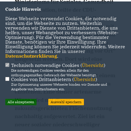
Ministeriums für Soziales, Gesundheit
Cookie Hinweis
und Integration, teilte der CDU-
Landtagsabgeordnete des Wahlkreises
Diese Webseite verwendet Cookies, die notwendig
sind, um die Webseite zu nutzen. Weiterhin
Schwäbisch Gmünd, Tim Bückner, mit.
verwenden wir Dienste von Drittanbietern, die uns
helfen, unser Webangebot zu verbessern (Website-
Zwischen den Quartieren Oststadt und
Optmierung). Für die Verwendung bestimmter
Dienste, benötigen wir Ihre Einwilligung. Ihre
Hardt soll das Projekt „Wir gestalten
Einwilligung können Sie jederzeit widerrufen. Weitere
unsere Allmende – Begegnung vor Ort“
Informationen finden Sie in unserer
Datenschutzerklärung
.
umgesetzt werden. Dort wird eine
Technisch notwendige Cookies (
Übersicht
)
moderne Allmende in Form eines
Die notwendigen Cookies werden allein für den
essbaren Wildpflanzenparks mit einem
ordnungsgemäßen Gebrauch der Webseite benötigt.
Cookies von Drittanbietern (
Übersicht
)
Schulungs- und Begegnungszentrum
Zur Optimierung unserer Webseite binden wir Dienste und
Angebote von Drittanbietern ein.
entstehen. Eine bisher artenarme
Wiese wird mit dieser
Alle akzeptieren
Auswahl speichern
zukunftsgerichteten Flächennutzung
nachhaltig aufgewertet. Ziel ist ein
neuer sozialer niederschwelliger