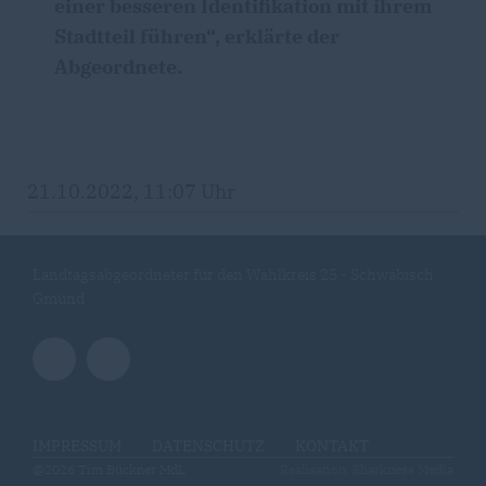
einer besseren Identifikation mit ihrem
Stadtteil führen“, erklärte der
Abgeordnete.
21.10.2022, 11:07 Uhr
Landtagsabgeordneter für den Wahlkreis 25 - Schwäbisch
Gmünd
IMPRESSUM
DATENSCHUTZ
KONTAKT
@2026 Tim Bückner MdL
Realisation: Sharkness Media