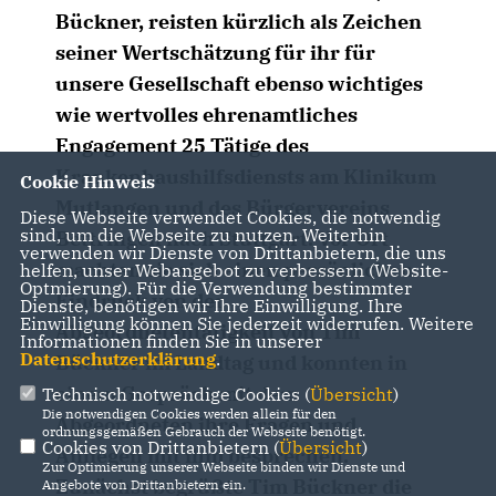
Bückner, reisten kürzlich als Zeichen
seiner Wertschätzung für ihr für
unsere Gesellschaft ebenso wichtiges
wie wertvolles ehrenamtliches
Engagement 25 Tätige des
Krankenhaushilfsdiensts am Klinikum
Cookie Hinweis
Mutlangen und des Bürgervereins
Diese Webseite verwendet Cookies, die notwendig
sind, um die Webseite zu nutzen. Weiterhin
Bettringen nach Stuttgart. Vor Ort
verwenden wir Dienste von Drittanbietern, die uns
machten sie sich einen persönlichen
helfen, unser Webangebot zu verbessern (Website-
Optmierung). Für die Verwendung bestimmter
Eindruck von der
Dienste, benötigen wir Ihre Einwilligung. Ihre
Einwilligung können Sie jederzeit widerrufen. Weitere
Abgeordnetentätigkeit von Tim
Informationen finden Sie in unserer
Datenschutzerklärung
.
Bückner im Landtag und konnten in
einem Gespräch mit dem
Technisch notwendige Cookies (
Übersicht
)
Die notwendigen Cookies werden allein für den
Abgeordneten ihre Fragen und
ordnungsgemäßen Gebrauch der Webseite benötigt.
Cookies von Drittanbietern (
Übersicht
)
Anliegen mit ihm besprechen.
Zur Optimierung unserer Webseite binden wir Dienste und
Zunächst begrüßte Tim Bückner die
Angebote von Drittanbietern ein.