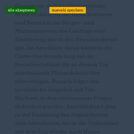
Gruppe vor dem Landtagsgebäude,
Alle akzeptieren
Auswahl speichern
bevor es dann für die Besucherinnen
und Besucher im Bürger- und
Medienzentrum des Landtags eine
Einführung durch den Besucherdienst
gab. Im Anschluss daran konnten die
Gäste eine Stunde lang auf der
Besuchertribüne die an diesem Tag
stattfindende Plenardebatte live
mitverfolgen. Danach folgte das
persönliche Gespräch mit Tim
Bückner, in dem interessante Fragen
diskutiert wurden. Anschließend ging
es auf Einladung des Abgeordneten
zum Abendessen, bevor die Teilnehmer
mit dem Zug wieder nach Hause