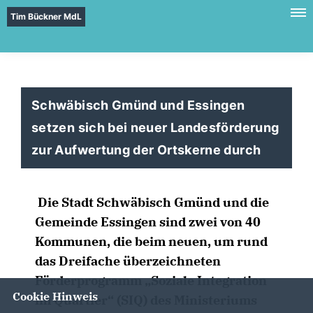
Tim Bückner MdL
Schwäbisch Gmünd und Essingen
setzen sich bei neuer Landesförderung
zur Aufwertung der Ortskerne durch
Die Stadt Schwäbisch Gmünd und die
Gemeinde Essingen sind zwei von 40
Kommunen, die beim neuen, um rund
das Dreifache überzeichneten
Förderprogramm „Soziale Integration
Cookie Hinweis
im Quartier“ (SIQ) des Ministeriums