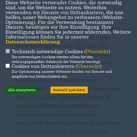
für Landesentwicklung und Wohnen
Diese Webseite verwendet Cookies, die notwendig
sind, um die Webseite zu nutzen. Weiterhin
die Nase vorn haben. Schwäbisch
verwenden wir Dienste von Drittanbietern, die uns
helfen, unser Webangebot zu verbessern (Website-
Gmünd erhält 138.000 Euro für den
Optmierung). Für die Verwendung bestimmter
Dienste, benötigen wir Ihre Einwilligung. Ihre
Neubau des Jugendtreffs und Essingen
Einwilligung können Sie jederzeit widerrufen. Weitere
116.000 Euro für den Neubau eines
Informationen finden Sie in unserer
Datenschutzerklärung
.
Mehrzweckgebäudes, gibt der CDU-
Technisch notwendige Cookies (
Übersicht
)
Landtagsabgeordnete Tim Bückner
Die notwendigen Cookies werden allein für den
bekannt. „Ziel des SIQ ist der Erhalt
ordnungsgemäßen Gebrauch der Webseite benötigt.
Cookies von Drittanbietern (
Übersicht
)
und die Schaffung neuer Orte der
Zur Optimierung unserer Webseite binden wir Dienste und
Angebote von Drittanbietern ein.
Begegnung in Ortskernen und
Quartieren. Daher freue ich mich sehr,
Alle akzeptieren
Auswahl speichern
dass die beiden Neubauvorhaben in
meinem Wahlkreis mithilfe des
Landesförderprogramms jetzt
umgesetzt werden können. Die Corona-
Pandemie hat auch in den Zentren