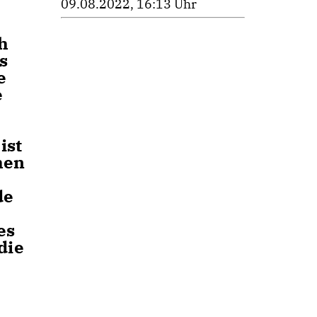
09.08.2022, 16:13 Uhr
h
s
e
e
ist
hen
de
es
die