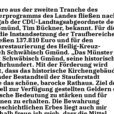
Euro aus der zweiten Tranche des
erprogramms des Landes fließen nac
gab der CDU-Landtagsabgeordnete de
münd, Tim Bückner, bekannt. Für di
die Instandsetzung der Traufbereich
eßen 137.810 Euro und für den
nrestaurierung des Heilig-Kreuz-
ch Schwäbisch Gmünd. „Das Münster 
t Schwäbisch Gmünd, seine historisc
ahrhundert. Mit der Förderung wird
t, dass das historische Kirchengebäu
der Bestandteil der Stauferstadt
e das schöne, barocke Rathaus. Ziel d
uell zur Verfügung gestellten Geldern 
sche Bedeutung zu stärken und für
en zu erhalten. Die Bewahrung
eschichtlichen Erbes liegt auch mir
alb freue ich mich, dass die Mittel