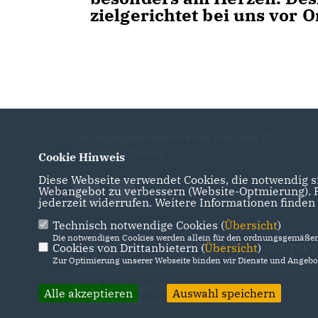
zielgerichtet bei uns vor 
Landtagsabgeordneter für den Wahlkreis 25 -
Schwäbisch Gmünd
Cookie Hinweis
Diese Webseite verwendet Cookies, die notwendig si
Webangebot zu verbessern (Website-Optmierung). Fü
jederzeit widerrufen. Weitere Informationen finden
Technisch notwendige Cookies (
Übersicht
)
Die notwendigen Cookies werden allein für den ordnungsgemäßen 
Cookies von Drittanbietern (
IMPRESSUM
DATENSCHUTZ
Übersicht
)
KONTAKT
Zur Optimierung unserer Webseite binden wir Dienste und Angebot
@2026 Tim Bückner MdL
Alle akzeptieren
Auswahl speichern
Alle Rechte vorbehalten.