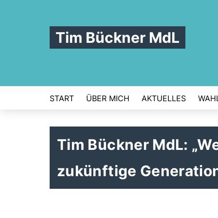
Tim Bückner MdL
START
ÜBER MICH
AKTUELLES
WAHL
Tim Bückner MdL: „Wer
zukünftige Generatio