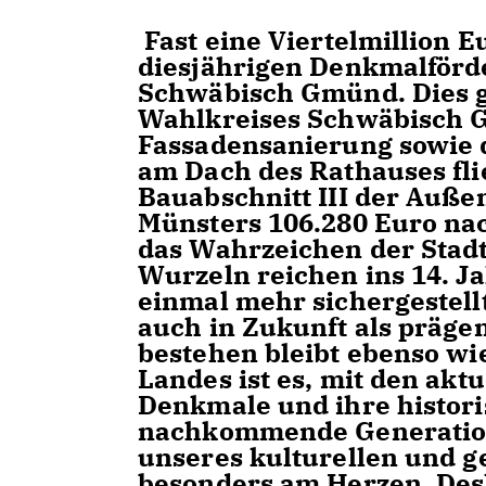
Fast eine Viertelmillion 
diesjährigen Denkmalförd
Schwäbisch Gmünd. Dies 
Wahlkreises Schwäbisch G
Fassadensanierung sowie 
am Dach des Rathauses fli
Bauabschnitt III der Auße
Münsters 106.280 Euro na
das Wahrzeichen der Stad
Wurzeln reichen ins 14. J
einmal mehr sichergestell
auch in Zukunft als prägen
bestehen bleibt ebenso wi
Landes ist es, mit den akt
Denkmale und ihre histori
nachkommende Generation
unseres kulturellen und g
besonders am Herzen. Desh