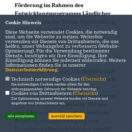
Förderung im Rahmen des
Entwicklungsprogramms Ländlicher
Raum des Landes Baden-Württemberg
Cookie Hinweis
(ELR), teilt der CDU-
Diese Webseite verwendet Cookies, die notwendig
sind, um die Webseite zu nutzen. Weiterhin
Landtagsabgeordnete Tim Bückner
verwenden wir Dienste von Drittanbietern, die uns
mit. Das ELR-Programm ist das
helfen, unser Webangebot zu verbessern (Website-
Optmierung). Für die Verwendung bestimmter
wichtigste Förderprogramm des
Dienste, benötigen wir Ihre Einwilligung. Ihre
Einwilligung können Sie jederzeit widerrufen. Weitere
Landes zur integrierten
Informationen finden Sie in unserer
Datenschutzerklärung
.
Strukturentwicklung von Städten und
Gemeinden im Ländlichen Raum sowie
Technisch notwendige Cookies (
Übersicht
)
Die notwendigen Cookies werden allein für den
von ländlich geprägten Orten im
ordnungsgemäßen Gebrauch der Webseite benötigt.
Cookies von Drittanbietern (
Übersicht
)
Verdichtungsraum und den Randzonen
Zur Optimierung unserer Webseite binden wir Dienste und
um den Verdichtungsraum. Mit den
Angebote von Drittanbietern ein.
vier Förderschwerpunkten Wohnen,
Alle akzeptieren
Auswahl speichern
Arbeiten, Grundversorgung und
Gemeinschaftseinrichtungen sowohl