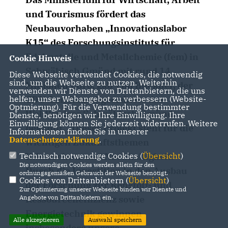
und Tourismus fördert das
Neubauvorhaben „Innovationslabor
K15“ des Forschungsinstituts für
Edelmetalle und Metallchemie (fem) in
Cookie Hinweis
Schwäbisch Gmünd mit rund 14
Diese Webseite verwendet Cookies, die notwendig
sind, um die Webseite zu nutzen. Weiterhin
Millionen Euro, gab Tim Bückner, der
verwenden wir Dienste von Drittanbietern, die uns
helfen, unser Webangebot zu verbessern (Website-
CDU-Landtagsabgeordnete des
Optmierung). Für die Verwendung bestimmter
Wahlkreises Schwäbisch Gmünd,
Dienste, benötigen wir Ihre Einwilligung. Ihre
Einwilligung können Sie jederzeit widerrufen. Weitere
bekannt. „Dieses Projekt steht für die
Informationen finden Sie in unserer
Datenschutzerklärung
.
wichtigen Zukunftsthemen
Technisch notwendige Cookies (
Übersicht
)
Klimaschutz und Nachhaltigkeit.
Die notwendigen Cookies werden allein für den
Durch die Investition in den Ausbau
ordnungsgemäßen Gebrauch der Webseite benötigt.
Cookies von Drittanbietern (
Übersicht
)
der Forschung zur Rohstoff- und
Zur Optimierung unserer Webseite binden wir Dienste und
Angebote von Drittanbietern ein.
Ressourceneffizienz sowie
Energietechnik gewinnen
Alle akzeptieren
Auswahl speichern
insbesondere unsere