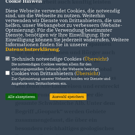
Cookie Hinweis
wichtige Arbeit auch künftig leisten
kann, setzte ich mich gerne für seine
Diese Webseite verwendet Cookies, die notwendig
sind, um die Webseite zu nutzen. Weiterhin
weitere finanzielle Unterstützung
verwenden wir Dienste von Drittanbietern, die uns
helfen, unser Webangebot zu verbessern (Website-
durch das Land ein. Denn dieses
Optmierung). Für die Verwendung bestimmter
Dienste, benötigen wir Ihre Einwilligung. Ihre
wertvolle geologische Erbe muss als
Einwilligung können Sie jederzeit widerrufen. Weitere
Ort zum Auftanken und Entspannen
Informationen finden Sie in unserer
Datenschutzerklärung
.
für die Bürgerinnen und Bürger auch
Technisch notwendige Cookies (
Übersicht
)
in Zukunft erhalten bleiben“, so
Die notwendigen Cookies werden allein für den
Bückner weiter. Der UNESCO Global
ordnungsgemäßen Gebrauch der Webseite benötigt.
Cookies von Drittanbietern (
Übersicht
)
Geopark Schwäbische Alb besteht aus
Zur Optimierung unserer Webseite binden wir Dienste und
Angebote von Drittanbietern ein.
den zehn Alb-Landreisen und erstreckt
sich mit rund 6.200 km2 über die
Alle akzeptieren
Auswahl speichern
gesamte Schwäbische Alb. Unter dem
Begriff „Geopark“ werden Gebiete
zusammengefasst, die über ein
besonders reichhaltiges geologisches