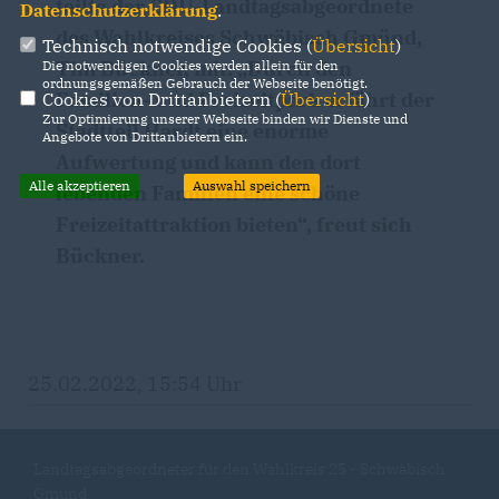
teilte der CDU-Landtagsabgeordnete
Datenschutzerklärung
.
des Wahlkreises Schwäbisch Gmünd,
Technisch notwendige Cookies (
Übersicht
)
Tim Bückner, mit. „Durch den
Die notwendigen Cookies werden allein für den
ordnungsgemäßen Gebrauch der Webseite benötigt.
Familien- und Freizeitpark erfährt der
Cookies von Drittanbietern (
Übersicht
)
Zur Optimierung unserer Webseite binden wir Dienste und
Stadtteil Hardt eine enorme
Angebote von Drittanbietern ein.
Aufwertung und kann den dort
Alle akzeptieren
Auswahl speichern
lebenden Familien eine schöne
Freizeitattraktion bieten“, freut sich
Bückner.
25.02.2022, 15:54 Uhr
Landtagsabgeordneter für den Wahlkreis 25 - Schwäbisch
Gmünd