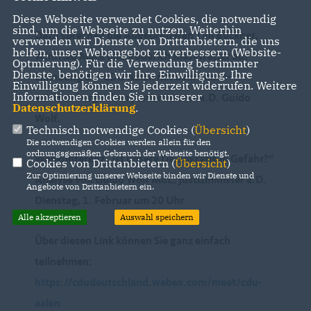
Diese Webseite verwendet Cookies, die notwendig
sind, um die Webseite zu nutzen. Weiterhin
Dazu sprechen die Abgeordneten Tim Bückner,
verwenden wir Dienste von Drittanbietern, die uns
helfen, unser Webangebot zu verbessern (Website-
Winfried Mack und Roderich Kiesewetter auf
Optmierung). Für die Verwendung bestimmter
Dienste, benötigen wir Ihre Einwilligung. Ihre
Einladung der CDU Aalen mit dem baden-
Einwilligung können Sie jederzeit widerrufen. Weitere
Informationen finden Sie in unserer
württembergischen Justizminister a.D. Guido
Datenschutzerklärung
.
Wolf.
Technisch notwendige Cookies (
Übersicht
)
Die notwendigen Cookies werden allein für den
ordnungsgemäßen Gebrauch der Webseite benötigt.
Webkonferenz „Ist unsere Demokratie in Gefahr?“
Cookies von Drittanbietern (
Übersicht
)
Zur Optimierung unserer Webseite binden wir Dienste und
Analyse von Guido Wolf MdL, Justizminister a.D.
Angebote von Drittanbietern ein.
Dienstag, 1. Februar um 20 Uhr
Alle akzeptieren
Auswahl speichern
Über diesen Link können Sie ganz einfach
teilnehmen:
https://cdudeutschland.webex.com/meet/cdu-
aalen