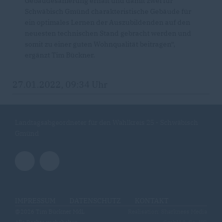
Gebäudesanierung erhält und damit zwei für
Schwäbisch Gmünd charakteristische Gebäude für
ein optimales Lernen der Auszubildenden auf den
neuesten technischen Stand gebracht werden und
somit zu einer guten Wohnqualität beitragen“,
ergänzt Tim Bückner.
27.01.2022, 09:34 Uhr
Landtagsabgeordneter für den Wahlkreis 25 - Schwäbisch
Gmünd
IMPRESSUM
DATENSCHUTZ
KONTAKT
@2026 Tim Bückner MdL
Realisation: Sharkness Media