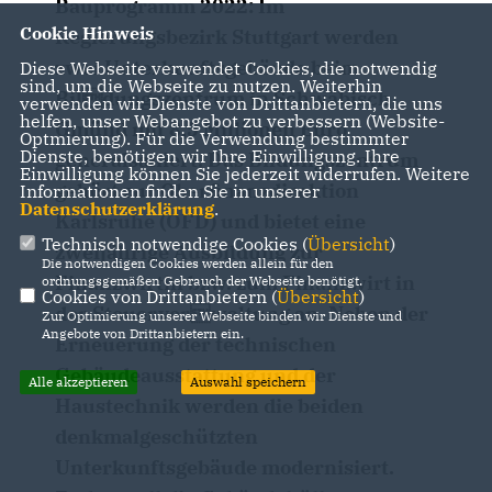
Bauprogramm 2022: Im
Cookie Hinweis
Regierungsbezirk Stuttgart werden
zwei Unterkunftsgebäude beim
Diese Webseite verwendet Cookies, die notwendig
sind, um die Webseite zu nutzen. Weiterhin
Bildungszentrum in Schwäbisch
verwenden wir Dienste von Drittanbietern, die uns
helfen, unser Webangebot zu verbessern (Website-
Gmünd mit 8,5 Millionen Euro
Optmierung). Für die Verwendung bestimmter
Dienste, benötigen wir Ihre Einwilligung. Ihre
generalsaniert. Das Bildungszentrum
Einwilligung können Sie jederzeit widerrufen. Weitere
gehört zur Oberfinanzdirektion
Informationen finden Sie in unserer
Datenschutzerklärung
.
Karlsruhe (OFD) und bietet eine
Technisch notwendige Cookies (
Übersicht
)
zweijährige Ausbildung zur
Die notwendigen Cookies werden allein für den
Finanzwirtin bzw. zum Finanzwirt in
ordnungsgemäßen Gebrauch der Webseite benötigt.
Cookies von Drittanbietern (
Übersicht
)
der Steuerverwaltung an. Neben der
Zur Optimierung unserer Webseite binden wir Dienste und
Angebote von Drittanbietern ein.
Erneuerung der technischen
Gebäudeausstattung und der
Alle akzeptieren
Auswahl speichern
Haustechnik werden die beiden
denkmalgeschützten
Unterkunftsgebäude modernisiert.