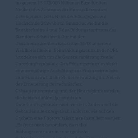
insgesamt 15.075.000 Millionen Euro für den
Neubau des Zentrums für Human Ressource
Development (ZHUM) an der Pädagogischen
Hochschule Schwäbisch Gmünd sowie für die
Bauabschnitte 4 und 5 des Bildungszentrums des
Standorts Schwäbisch Gmünd der
Oberfinanzdirektion Karlsruhe (OFD) in seinen
Wahlkreis fließen. Beim Bildungszentrum der OFD
handelt es sich um die Generalsanierung zweier
Unterkunftsgebäude. Das Bildungszentrum bietet
eine zweijährige Ausbildung zur Finanzwirtin bzw.
zum Finanzwirt in der Steuerverwaltung an. Neben
der Erneuerung der technischen
Gebäudeausstattung und der Haustechnik werden
die beiden denkmalgeschützten
Unterkunftsgebäude modernisiert. Zudem soll die
Gebäudehülle energetisch saniert sowie auf den
Dächern eine Photovoltaikanlage installiert werden.
Es freut mich besonders, dass das
Bildungszentrum eine energetische