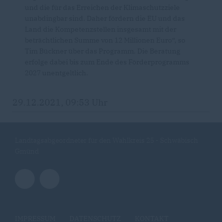
und die für das Erreichen der Klimaschutzziele
unabdingbar sind. Daher fördern die EU und das
Land die Kompetenzstellen insgesamt mit der
beträchtlichen Summe von 12 Millionen Euro“, so
Tim Bückner über das Programm. Die Beratung
erfolge dabei bis zum Ende des Förderprogramms
2027 unentgeltlich.
29.12.2021, 09:53 Uhr
Landtagsabgeordneter für den Wahlkreis 25 - Schwäbisch
Gmünd
IMPRESSUM
DATENSCHUTZ
KONTAKT