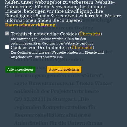
helfen, unser Webangebot zu verbessern (Website-
unserem millionenschweren
Optmierung). Für die Verwendung bestimmter
Dienste, benötigen wir Ihre Einwilligung. Ihre
Förderprogramm wollen wir die
Einwilligung können Sie jederzeit widerrufen. Weitere
Unternehmen im Land für das wichtige
Informationen finden Sie in unserer
Datenschutzerklärung
.
Thema der Ressourceneffizienz
Technisch notwendige Cookies (
Übersicht
)
sensibilisieren, entsprechende
Die notwendigen Cookies werden allein für den
Maßnahmen in den Betrieben
ordnungsgemäßen Gebrauch der Webseite benötigt.
Cookies von Drittanbietern (
Übersicht
)
anstoßen und die Unternehmen bei der
Zur Optimierung unserer Webseite binden wir Dienste und
Angebote von Drittanbietern ein.
Suche nach tiefergehenden
branchenspezifischen
Alle akzeptieren
Auswahl speichern
Beratungsangeboten unterstützen“,
sagte Umweltministerin Thekla Walker
anlässlich des Projektstarts heute
(29.12.2021) in Stuttgart. „Die
regionalen Kompetenzstellen für
Ressourceneffizienz sind erste
Anlaufstellen für die Unternehmen