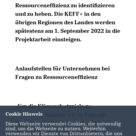
Ressourceneffizienz zu identifizieren
und zu heben. Die
KEFF+
in den
übrigen Regionen des Landes werden
spätestens am 1. September 2022 in die
Projektarbeit einsteigen.
Anlaufstellen für Unternehmen bei
Fragen zu Ressourceneffizienz
Um die Klimaschutzziele zu
Cookie Hinweis
erreichen, müssen wir in Zukunft
Material und Energie noch effizienter
Diese Webseite verwendet Cookies, die notwendig
sind, um die Webseite zu nutzen. Weiterhin
und nachhaltiger einsetzen. Mit
verwenden wir Dienste von Drittanbietern, die uns