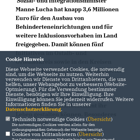
Sozial- und Integrationsminister
Manne Lucha hat knapp 3,6 Millionen
Euro für den Ausbau von
Behinderteneinrichtungen und für
weitere Inklusionsvorhaben im Land
freigegeben. Damit können fünf
Initiativen im Ostalb- und
Cookie Hinweis
Ortenaukreis sowie in den Kreisen
Diese Webseite verwendet Cookies, die notwendig
Tuttlingen und Ravensburg umgesetzt
sind, um die Webseite zu nutzen. Weiterhin
werden (Details siehe Anlage). „Unser
verwenden wir Dienste von Drittanbietern, die uns
helfen, unser Webangebot zu verbessern (Website-
Ziel ist klar: Menschen mit
Optmierung). Für die Verwendung bestimmter
Dienste, benötigen wir Ihre Einwilligung. Ihre
Behinderungen sollen in Baden-
Einwilligung können Sie jederzeit widerrufen. Weitere
Informationen finden Sie in unserer
Württemberg selbstbestimmt ihr
Datenschutzerklärung
.
Leben gestalten können. Besonderes
Technisch notwendige Cookies (
Übersicht
)
Augenmerk liegt dabei auf
Die notwendigen Cookies werden allein für den
ordnungsgemäßen Gebrauch der Webseite benötigt.
gemeindenahem Wohnen und
Cookies von Drittanbietern (
Übersicht
)
Zur Optimierung unserer Webseite binden wir Dienste und