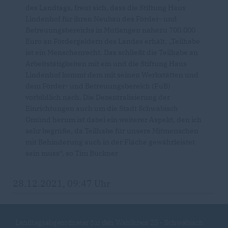
des Landtags, freut sich, dass die Stiftung Haus
Lindenhof für ihren Neubau des Förder- und
Betreuungsbereichs in Mutlangen nahezu 700.000
Euro an Fördergeldern des Landes erhält. „Teilhabe
ist ein Menschenrecht. Das schließt die Teilhabe an
Arbeitstätigkeiten mit ein und die Stiftung Haus
Lindenhof kommt dem mit seinen Werkstätten und
dem Förder- und Betreuungsbereich (FuB)
vorbildlich nach. Die Dezentralisierung der
Einrichtungen auch um die Stadt Schwäbisch
Gmünd herum ist dabei ein weiterer Aspekt, den ich
sehr begrüße, da Teilhabe für unsere Mitmenschen
mit Behinderung auch in der Fläche gewährleistet
sein muss“, so Tim Bückner
28.12.2021, 09:47 Uhr
Landtagsabgeordneter für den Wahlkreis 25 - Schwäbisch