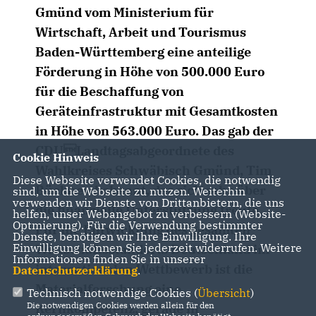
Gmünd vom Ministerium für
Wirtschaft, Arbeit und Tourismus
Baden-Württemberg eine anteilige
Förderung in Höhe von 500.000 Euro
für die Beschaffung von
Geräteinfrastruktur mit Gesamtkosten
in Höhe von 563.000 Euro. Das gab der
CDULandtagsabgeordnete des
Cookie Hinweis
Wahlkreises Schwäbisch Gmünd, Tim
Diese Webseite verwendet Cookies, die notwendig
Bückner, bekannt, der sich sehr über
sind, um die Webseite zu nutzen. Weiterhin
verwenden wir Dienste von Drittanbietern, die uns
die finanzielle Unterstützung freute.
helfen, unser Webangebot zu verbessern (Website-
Optmierung). Für die Verwendung bestimmter
Für die Entwicklung des gesamten
Dienste, benötigen wir Ihre Einwilligung. Ihre
Einwilligung können Sie jederzeit widerrufen. Weitere
Wirtschaftsstandorts Deutschland im
Informationen finden Sie in unserer
internationalen Wettbewerb ist die
Datenschutzerklärung
.
Materialforschung eine
Technisch notwendige Cookies (
Übersicht
)
Die notwendigen Cookies werden allein für den
Kernkompetenz, gerade in