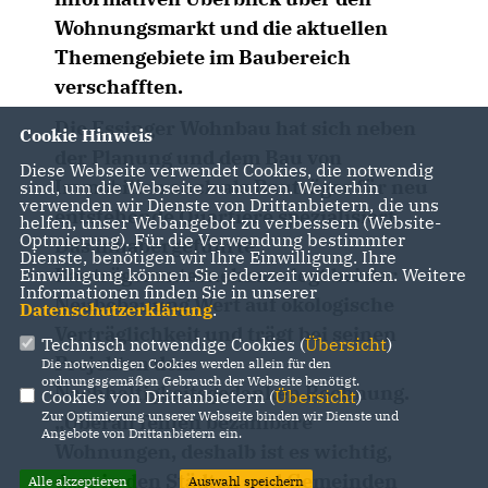
Wohnungsmarkt und die aktuellen
Themengebiete im Baubereich
verschafften.
Die Essinger Wohnbau hat sich neben
Cookie Hinweis
der Planung und dem Bau von
Diese Webseite verwendet Cookies, die notwendig
Immobilien auch als Bauträger für neu
sind, um die Webseite zu nutzen. Weiterhin
verwenden wir Dienste von Drittanbietern, die uns
entstehende Quartiere spezialisiert.
helfen, unser Webangebot zu verbessern (Website-
Optmierung). Für die Verwendung bestimmter
Das inhabergeführte
Dienste, benötigen wir Ihre Einwilligung. Ihre
Bauträgerunternehmen legt bei der
Einwilligung können Sie jederzeit widerrufen. Weitere
Informationen finden Sie in unserer
Neubebauung Wert auf ökologische
Datenschutzerklärung
.
Verträglichkeit und trägt bei seinen
Technisch notwendige Cookies (
Übersicht
)
Projekten dem
Die notwendigen Cookies werden allein für den
ordnungsgemäßen Gebrauch der Webseite benötigt.
Nachhaltigkeitsgedanken Rechnung.
Cookies von Drittanbietern (
Übersicht
)
Zur Optimierung unserer Webseite binden wir Dienste und
Überall fehlen bezahlbare
Angebote von Drittanbietern ein.
Wohnungen, deshalb ist es wichtig,
dass in den Städten und Gemeinden
Alle akzeptieren
Auswahl speichern