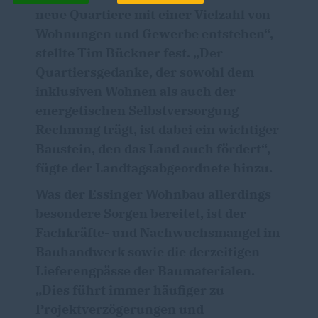
neue Quartiere mit einer Vielzahl von
Wohnungen und Gewerbe entstehen“,
stellte Tim Bückner fest. „Der
Quartiersgedanke, der sowohl dem
inklusiven Wohnen als auch der
energetischen Selbstversorgung
Rechnung trägt, ist dabei ein wichtiger
Baustein, den das Land auch fördert“,
fügte der Landtagsabgeordnete hinzu.
Was der Essinger Wohnbau allerdings
besondere Sorgen bereitet, ist der
Fachkräfte- und Nachwuchsmangel im
Bauhandwerk sowie die derzeitigen
Lieferengpässe der Baumaterialen.
Dies führt immer häufiger zu
Projektverzögerungen und