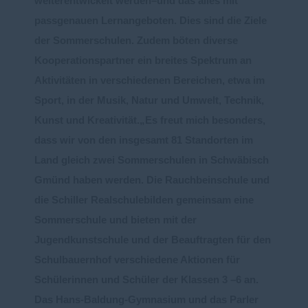
weiterentwickelt werden
–
und
das alles m
it
pass
genauen Lernangeboten. Die
s sind die Ziele
der Sommerschulen.
Zudem böten
diverse
Kooperationspartner
ein breites Spektrum an
Aktivitäten in verschiedenen Bereichen
,
etwa
im
Sport, in der Musik, Natur und Umwelt, Technik,
Kunst und Kreativität
.
Es freut mich besonders,
dass wir von den insgesamt 81 Standorten im
Land gleich zwei
Sommerschulen
in
Schwäbisch
Gmünd
haben werden.
Die
Rauchbeinschule
und
die
Schiller
Realschule
bilden gemeinsam eine
Sommerschule und bieten
mit der
Jugendkunstschule
und der
Beauftragten für den
Schulbauernhof
verschiedene Aktionen
für
Schülerinnen und Schüler der
Klassen 3
–
6 an.
Das Hans
-
Baldung
-
Gymnasium und das
Parler