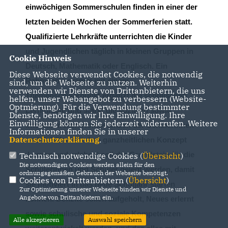
einwöchigen Sommerschulen finden in einer der
letzten beiden Wochen der Sommerferien
statt.
Qualifizierte Lehrkräfte unterrichten die Kinder
und Jugendlichen täglich in kleinen Gruppen in
Cookie Hinweis
Deut
sch, Mathematik oder Englisch. Ein
Diese Webseite verwendet Cookies, die notwendig
Rahmenprogramm mit einem
sind, um die Webseite zu nutzen. Weiterhin
verwenden wir Dienste von Drittanbietern, die uns
Themenschwerpunkt ergänzt
die schulischen
helfen, unser Webangebot zu verbessern (Website-
Optmierung). Für die Verwendung bestimmter
Lerninhalte und stärkt die sozialen sowie
Dienste, benötigen wir Ihre Einwilligung. Ihre
Einwilligung können Sie jederzeit widerrufen. Weitere
interkulturellen Kompetenzen der
Schülerinnen
Informationen finden Sie in unserer
Datenschutzerklärung
.
und Schüler.
Mit dem ganzheitlichen Konzept
Lernen und erleben‘
soll der
Grundstein für die
Technisch notwendige Cookies (
Übersicht
)
Die notwendigen Cookies werden allein für den
Schülerinnen und
Schüler
gelegt werden
, damit
ordnungsgemäßen Gebrauch der Webseite benötigt.
Cookies von Drittanbietern (
Übersicht
)
sie motiviert in das neue Schuljahr starten
Zur Optimierung unserer Webseite binden wir Dienste und
Angebote von Drittanbietern ein.
können
.
Defizite
sollen
auf
geholt, Neues erlernt
sowie schulische und sozi
ale Kompetenzen
Alle akzeptieren
Auswahl speichern