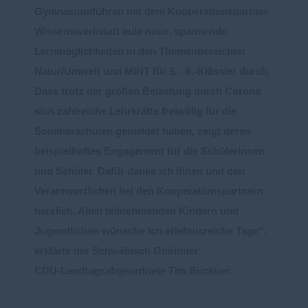
Gymnasium
führen
mit dem
Kooperationspartner
Wissenswerkstatt eule
neue, spannende
Lernmöglichkei
ten
in den
Themenbereichen
Natur/Umwelt und MINT
für 5.
–
8.
-
Klässler
durch.
D
ass trotz der großen
Belastung durch Corona
sich
zahlreiche Lehrkräfte freiwillig
für die
Sommerschulen gemeldet haben
,
zeigt deren
beispielhaftes
Engagement
für die
Schülerinnen
und Schüler.
Dafür danke ich ihnen und
den
Verantwortlichen bei den Koo
perationspart
nern
herzlich
. Allen teilnehmenden Kindern und
Jugendlichen wünsche ich erlebnisreiche Tage
“
,
erklärte der Schwäbisch Gmünder
CDU
-
Landtagsabgeordnete Tim Bück
ner.