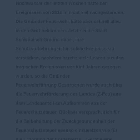
Hochwasser der letzten Wochen
hätte
den
Ereignissen von 2016
in nicht viel
nachgestanden.
Die
Gmünder Feuerwehr hätte aber schne
ll alles
in den Griff bekommen.
Jetzt sei die Stadt
Schwäbisch
Gmünd
dabei, ihre
Schut
zvorkehrungen für solche
Ereign
isse
zu
verstärken, nachdem bereits viele
Lehren aus den
tragischen Ereignissen vor fünf Jahren gezogen
wurde
n
, so die Gmünder
Feuerwehrführung
.
Gesprochen wurde auch über
die
F
euerwehrförderung
des Landes
(Z
-
Feu)
aus
dem Landesanteil am
Aufkommen a
us der
Feuerschutzsteuer
.
Bückner versprach, sich für
die Beibehaltung der
Zweckgebundenheit
der
Feuerschutzsteuer
ebenso einzusetzen wie für
die Erhöhung der
Fördersätze. „Gerade eine