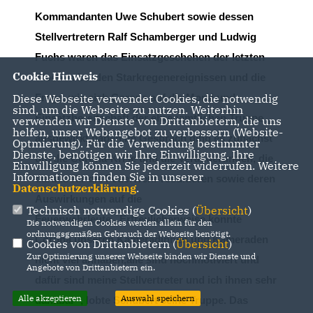
Kommandanten Uwe Schubert sowie dessen
Stellvertretern Ralf
Schamberger und Ludwig
Fuchs
war
en das Einsatzgeschehen der
letzt
en
Cookie Hinweis
Wochen bei den
Starkregenerei
gnissen
und die
Frage, wie sich Corona auf die Moral und
Diese Webseite verwendet Cookies, die notwendig
sind, um die Webseite zu nutzen. Weiterhin
Einsatzbereitschaft der
ehrenamtlichen Truppe
verwenden wir Dienste von Drittanbietern, die uns
helfen, unser Webangebot zu verbessern (Website-
ausgewirkt haben.
Im Gespräch
ging es zunächst
Optmierung). Für die Verwendung bestimmter
Dienste, benötigen wir Ihre Einwilligung. Ihre
um die Corona
-
Krise und die Veränderungen, die
Einwilligung können Sie jederzeit widerrufen. Weitere
Informationen finden Sie in unserer
daraus für die
Feuer
wehr resultieren
sowie
deren
Datenschutzerklärung
.
Auswirkungen auf die
Technisch notwendige Cookies (
Übersicht
)
Feuerwehrleute
.
Erfreulicherweise konnte
Die notwendigen Cookies werden allein für den
ordnungsgemäßen Gebrauch der Webseite benötigt.
Corona
unseren Kameradinnen und Kameraden
Cookies von Drittanbietern (
Übersicht
)
Zur Optimierung unserer Webseite binden wir Dienste und
nicht viel anhaben
,
alle sind hochmotiviert und
Angebote von Drittanbietern ein.
dafür
sind meine Stellvertreter und ich ihnen sehr
Alle akzeptieren
Auswahl speichern
dankbar“, lobte Schubert seine Truppe.
Das