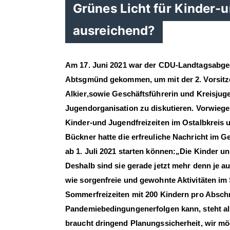
Grünes Licht für Kinder-u
ausreichend?
Am 1
7
. Juni 2021 war der CDU
-
Landtagsabge
Abtsgmünd
gekommen, um
mit
der
2.
Vorsit
Alkier
,
sowie
Geschäftsführerin
und
Kreisjug
Jugendorganisation
zu diskutieren.
Vorwiege
Kinder
-
und Jugendfreizeiten im
Ostalb
kreis
Bückner
hatte die erfreuliche Nachricht im 
ab 1. Juli 2021 starten
können
:
Die Kinder un
Deshalb
sind
sie
gerade
jetzt
mehr denn je
au
wie
sorgenfreie
und gewohnte Aktivitäten im
Sommerfreizeiten mit 2
00 Kindern pro Absch
Pandemiebedingungen
erfolgen kann, steht a
braucht dringend Planungssicherheit
, wir m