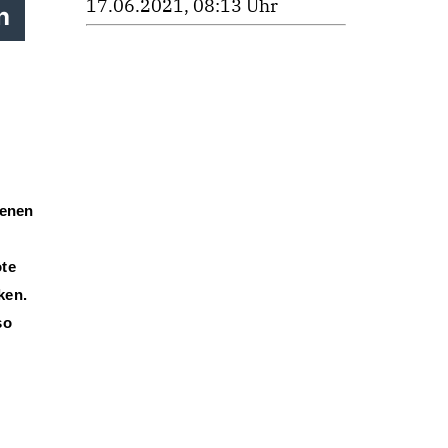
17.06.2021, 08:13 Uhr
h
genen
te
ken
.
so