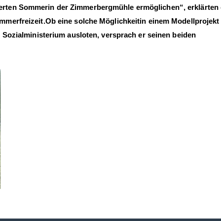
erten
Sommer
in der Zimmerbergmühle
ermöglichen
“,
erklärte
n
mmerfreizeit
.
Ob eine solche Möglichkeit
in einem Modellprojekt
 Sozialministerium
ausloten, versprach er seinen beiden