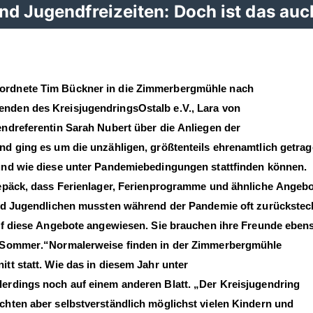
nd Jugendfreizeiten: Doch ist das auc
ordnete Tim Bückner
in die
Zimmerbergmühle
nach
zenden des
Kreisjugendring
s
Ostalb
e.V.,
Lara von
endreferentin Sarah
Nubert
über
die
Anliegen der
nd ging es um die
unzähligen,
größtenteils
ehrenamtlich
getra
und wie diese unter Pandemiebedingungen
stattfinden
können.
Gepäck, dass
Ferienlager, Ferienprogramme und ähnliche
Angebo
d Jugendlichen
mussten während der
Pandemie oft zurückstec
f
diese
Angebot
e
angewiesen
. Sie brauchen ihre Freunde
eben
Sommer
.
“
Normalerweise finden in der Zimmerbergmühle
nitt
statt.
Wie das in diesem Jahr unter
llerdings noch auf
einem anderen Blatt.
Der
Kreisjugendring
öchten aber
selbstverständlich möglichst vielen Kindern und