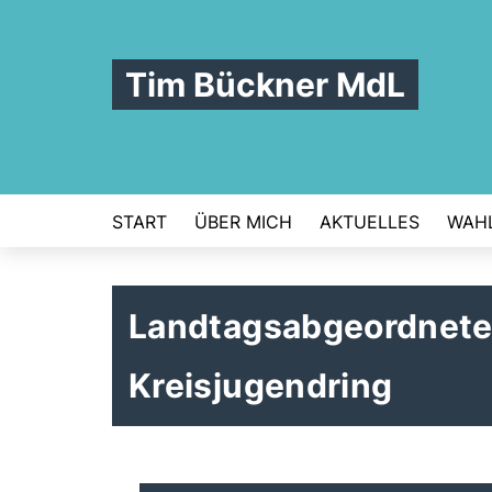
Tim Bückner MdL
START
ÜBER MICH
AKTUELLES
WAHL
Landtagsabgeordneter
Kreisjugendring