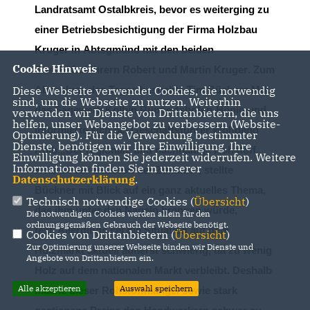
Landratsamt Ostalbkreis
, bevor es weiterging zu
einer B
etriebsb
esichtigung der Firma
Holzbau
Kruger
in
Abtsgmünd
mit den beiden
Cookie Hinweis
Geschäftsführern Robert und
Martin Kruger
.
Zum
Abschluss des
Tages
besuch
te Tim Bückner MdL
Diese Webseite verwendet Cookies, die notwendig
sind, um die Webseite zu nutzen. Weiterhin
das
Sägewerk Kolb
in
Ruppertshofen
-
Hönig
und
verwenden wir Dienste von Drittanbietern, die uns
helfen, unser Webangebot zu verbessern (Website-
informierte sich
bei Geschäftsführer
Wolfgang
Optmierung). Für die Verwendung bestimmter
Dienste, benötigen wir Ihre Einwilligung. Ihre
Kolb
.
Der regionale
und
nachhaltige Rohstoff
Einwilligung können Sie jederzeit widerrufen. Weitere
Informationen finden Sie in unserer
Holz ist
der Baustoff
der Zukunft“, stellte
Datenschutzerklärung
.
Bückner
mit Blick
auf ein ganz aktuelles Thema,
Technisch notwendige Cookies (
Übersicht
)
das ihm unter den Nägeln brennen würde,
Die notwendigen Cookies werden allein für den
ordnungsgemäßen Gebrauch der Webseite benötigt.
fest.
Allerdings sei
d
ie
Situation auf dem
Cookies von Drittanbietern (
Übersicht
)
Zur Optimierung unserer Webseite binden wir Dienste und
Holzm
arkt
aktuell
äußerst schwierig, da zu w
enig
Angebote von Drittanbietern ein.
H
olz auf dem
nationalen
Markt
verbleibt
.
Deshalb
Alle akzeptieren
Auswahl speichern
mache d
ieser
Rohstoffmangel
sowie
stark