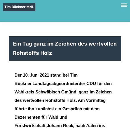
Tim Bückner MdL
Ein Tag ganz im Zeichen des wertvollen
Rohstoffs Holz
Der 10. Juni 2021 stand bei Tim
B
ückner,
Landtagsabgeordneter
der CDU für den
Wahlkreis
Schwäbisch Gmünd, ganz im
Zeichen
des wertvollen Rohstoff
s Holz
.
Am Vormittag
führte ihn
zunächst ein Gespräch mit
dem
Dezernent
en für
Wald und
Forstwirtschaft
,
Johann Reck
,
nach Aalen
ins