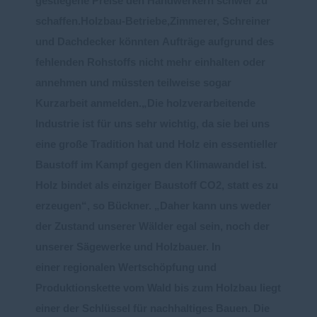
gestiegene Preise
den
Handwerkern
schwer
zu
schaffen.
Holzbau
-
Betriebe
,
Zimmerer, Schreiner
und Dachdecker
kö
nn
ten
Aufträge
aufgrund des
fehlenden Rohstoffs nicht mehr
einhalten oder
annehmen
und müssten
teilweise
sogar
Kurzarbeit anmelden
.
Die ho
lzverarbeitende
Industrie ist für uns sehr wichtig, da sie bei uns
eine große Tradition hat und
Holz ein essentieller
Baustoff im Kampf gegen den Klimawandel ist
.
Holz bindet als einziger Baustoff
CO2, statt es zu
erzeugen
“, so Bückner.
Daher kann uns weder
der Zustand unserer Wälder egal
sein, noch
der
unserer Sägewerke und Holzbauer. In
einer
regionalen
Wertschöpfung
und
Produktionskette
vom Wald bis zum Holzbau liegt
ein
er der
Schlüssel
für nachhaltiges Bauen.
Die