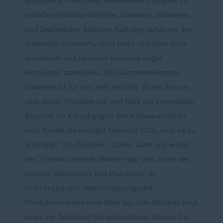
gestiegene Preise
den
Handwerkern
schwer
zu
schaffen.
Holzbau
-
Betriebe
,
Zimmerer, Schreiner
und Dachdecker
kö
nn
ten
Aufträge
aufgrund des
fehlenden Rohstoffs nicht mehr
einhalten oder
annehmen
und müssten
teilweise
sogar
Kurzarbeit anmelden
.
Die ho
lzverarbeitende
Industrie ist für uns sehr wichtig, da sie bei uns
eine große Tradition hat und
Holz ein essentieller
Baustoff im Kampf gegen den Klimawandel ist
.
Holz bindet als einziger Baustoff
CO2, statt es zu
erzeugen
“, so Bückner.
Daher kann uns weder
der Zustand unserer Wälder egal
sein, noch
der
unserer Sägewerke und Holzbauer. In
einer
regionalen
Wertschöpfung
und
Produktionskette
vom Wald bis zum Holzbau liegt
ein
er der
Schlüssel
für nachhaltiges Bauen.
Die