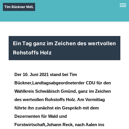
Tim Bückner MdL
Ein Tag ganz im Zeichen des wertvollen
Rohstoffs Holz
Der 10. Juni 2021 stand bei Tim
B
ückner,
Landtagsabgeordneter
der CDU für den
Wahlkreis
Schwäbisch Gmünd, ganz im
Zeichen
des wertvollen Rohstoff
s Holz
.
Am Vormittag
führte ihn
zunächst ein Gespräch mit
dem
Dezernent
en für
Wald und
Forstwirtschaft
,
Johann Reck
,
nach Aalen
ins