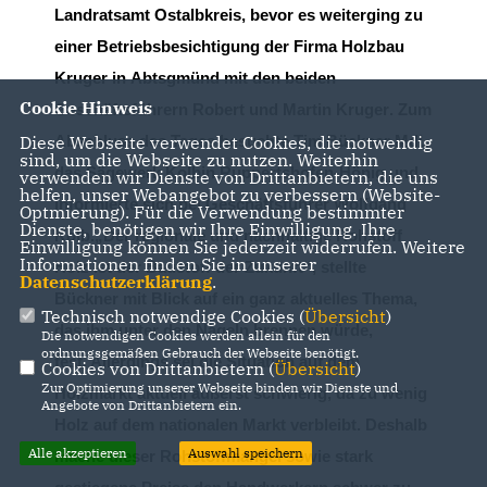
Landratsamt Ostalbkreis
, bevor es weiterging zu
einer B
etriebsb
esichtigung der Firma
Holzbau
Kruger
in
Abtsgmünd
mit den beiden
Cookie Hinweis
Geschäftsführern Robert und
Martin Kruger
.
Zum
Abschluss des
Tages
besuch
te Tim Bückner MdL
Diese Webseite verwendet Cookies, die notwendig
sind, um die Webseite zu nutzen. Weiterhin
das
Sägewerk Kolb
in
Ruppertshofen
-
Hönig
und
verwenden wir Dienste von Drittanbietern, die uns
helfen, unser Webangebot zu verbessern (Website-
informierte sich
bei Geschäftsführer
Wolfgang
Optmierung). Für die Verwendung bestimmter
Dienste, benötigen wir Ihre Einwilligung. Ihre
Kolb
.
Der regionale
und
nachhaltige Rohstoff
Einwilligung können Sie jederzeit widerrufen. Weitere
Informationen finden Sie in unserer
Holz ist
der Baustoff
der Zukunft“, stellte
Datenschutzerklärung
.
Bückner
mit Blick
auf ein ganz aktuelles Thema,
Technisch notwendige Cookies (
Übersicht
)
das ihm unter den Nägeln brennen würde,
Die notwendigen Cookies werden allein für den
ordnungsgemäßen Gebrauch der Webseite benötigt.
fest.
Allerdings sei
d
ie
Situation auf dem
Cookies von Drittanbietern (
Übersicht
)
Zur Optimierung unserer Webseite binden wir Dienste und
Holzm
arkt
aktuell
äußerst schwierig, da zu w
enig
Angebote von Drittanbietern ein.
H
olz auf dem
nationalen
Markt
verbleibt
.
Deshalb
Alle akzeptieren
Auswahl speichern
mache d
ieser
Rohstoffmangel
sowie
stark