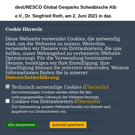
des
UNESCO
Global
Geoparks Schwäbische Alb
e.V.,
Dr. Siegfried Roth, am 2. Juni 2021 in das
wunderschöne Wental gekommen.
Der UNESCO
Cookie Hinweis
Global Geopark Schwäbische Alb besteht aus
Diese Webseite verwendet Cookies, die notwendig
den zehn Alb
-
Landreisen und erstreckt
sich mit
sind, um die Webseite zu nutzen. Weiterhin
verwenden wir Dienste von Drittanbietern, die uns
rund 6.200 km
über die gesamte
2
helfen, unser Webangebot zu verbessern (Website-
Optmierung). Für die Verwendung bestimmter
Schwäbische
Alb. Unter dem Begriff „Geopark“
Dienste, benötigen wir Ihre Einwilligung. Ihre
Einwilligung können Sie jederzeit widerrufen. Weitere
werden
Gebiete zusammengefasst, die über ein
Informationen finden Sie in unserer
Datenschutzerklärung
.
besonders reichhaltiges geologisches Erbe
verfügen. Neben
dem Schutz des geologischen,
Technisch notwendige Cookies (
Übersicht
)
Die notwendigen Cookies werden allein für den
natürlichen und kulturellen Erbes und der
ordnungsgemäßen Gebrauch der Webseite benötigt.
Cookies von Drittanbietern (
Übersicht
)
Vermittlung geologischer
Themen im Rahmen der
Zur Optimierung unserer Webseite binden wir Dienste und
Angebote von Drittanbietern ein.
Um
weltbildung gehört die nachhaltige
Regionalentwicklung unter
Mitwirkung der
Alle akzeptieren
Auswahl speichern
Bewohner der Region ebenso wie die