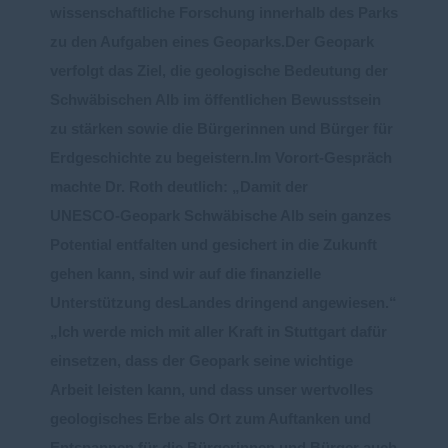
wissenschaftliche Forschung innerhalb des
Parks
zu den Aufgaben eines Geoparks.
Der Geopark
verfolgt das Ziel, die geologische Bedeutung der
Schw
äbischen Alb im öffentlichen Bewusstsein
zu stärken sowie die Bürgerinnen und Bürger für
Erdgeschichte zu begeistern.
Im Vorort
-
Gespräch
machte Dr. Roth deutlich: „Damit der
UNESCO
-
Geopark Schwäbische Alb sein
ganzes
Potential entfalten und gesichert in die Zukunft
gehen kann, sind wir auf die finanzielle
Unterstützung des
Landes dringend angewiesen.“
Ich werde mich mit aller Kraft in Stuttgart dafür
einsetzen, dass der Geopark seine wichtige
Arbeit leisten kann, und dass unser wertvolles
geologisches Erbe als Ort zum Auftanken und
Entspannen für die Bürgerinnen und Bürger
auch