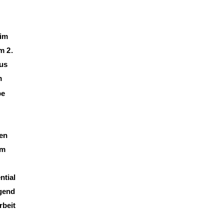
Tim
m 2.
us
m
be
den
im
ntial
gend
rbeit