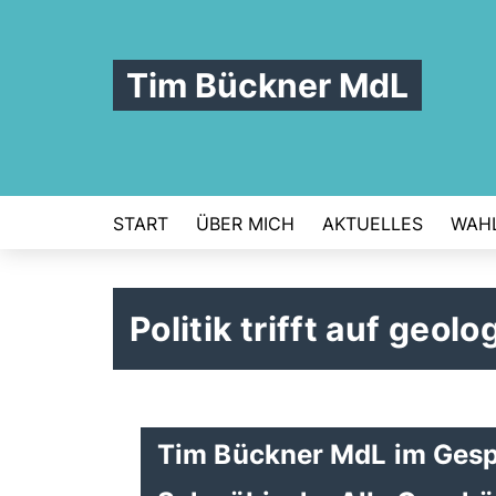
Tim Bückner MdL
START
ÜBER MICH
AKTUELLES
WAHL
Politik trifft auf geol
Tim Bückner MdL im Ges