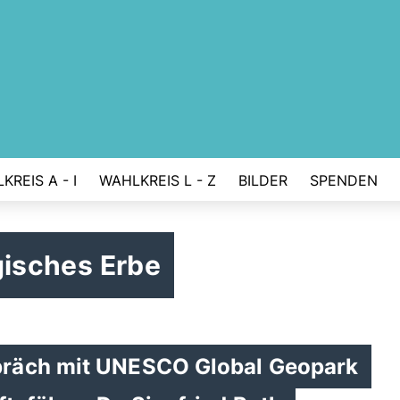
KREIS A - I
WAHLKREIS L - Z
BILDER
SPENDEN
ogisches Erbe
präch mit UNESCO Global Geopark