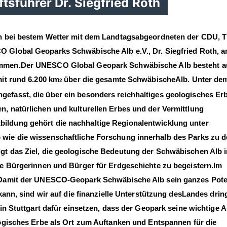
sführer Dr. Siegfried Roth
n bei bestem Wetter mit dem Landtagsabgeordneten
der CDU, 
CO
Global
Geoparks Schwäbische Alb e.V.,
Dr. Siegfried Roth, a
ommen.
Der UNESCO Global Geopark Schwäbische Alb besteht a
mit rund 6.200 km
über die gesamte Schwäbische
Alb. Unter de
2
efasst, die über ein besonders reichhaltiges geologisches Er
, natürlichen und kulturellen Erbes und der Vermittlung
tbildung gehört die nachhaltige Regionalentwicklung unter
wie die wissenschaftliche Forschung innerhalb des
Parks zu 
gt das Ziel, die geologische Bedeutung der
Schw
äbischen Alb 
ie Bürgerinnen und Bürger für
Erdgeschichte zu begeistern.
Im
 „Damit der UNESCO
-
Geopark Schwäbische Alb sein
ganzes Pote
ann, sind wir auf die finanzielle
Unterstützung des
Landes drin
in Stuttgart dafür
einsetzen, dass der Geopark seine wichtige A
ogisches Erbe als Ort zum Auftanken und Entspannen für die