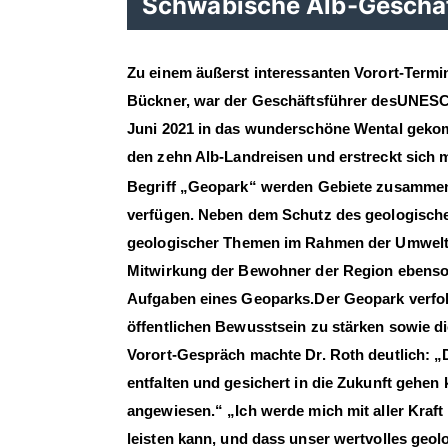
Schwäbische Alb-Geschäft
Zu einem äußerst interessanten Vorort
-
Termi
Bückner, war der Geschäftsführer des
UNES
Juni 2021 in das wunderschöne Wental gek
den zehn Alb
-
Landreisen und erstreckt
sich 
Begriff „Geopark“ werden
Gebiete zusammeng
verfügen. Neben
dem Schutz des geologischen
geologischer
Themen im Rahmen der Um
wel
Mitwirkung der Bewohner der Region ebenso 
Aufgaben eines Geoparks.
Der Geopark verfol
öffentlichen Bewusstsein zu stärken sowie d
Vorort
-
Gespräch machte Dr. Roth deutlich:
entfalten und gesichert in die Zukunft gehen k
angewiesen.“ „Ich werde mich mit aller Kraft 
leisten kann, und dass unser wertvolles
geol