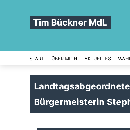
Tim Bückner MdL
START
ÜBER MICH
AKTUELLES
WAHL
Landtagsabgeordneter
Bürgermeisterin Step