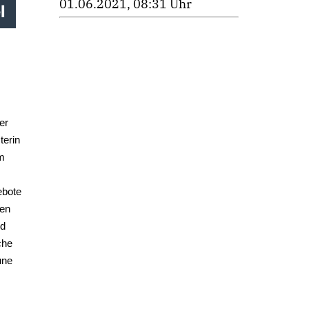
01.06.2021, 08:31 Uhr
l
er
terin
m
ebote
hen
nd
che
une