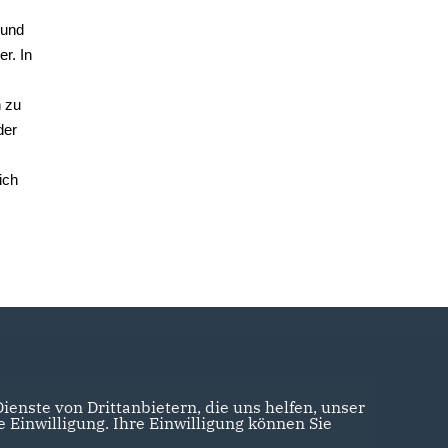
und
er.
In
 zu
der
ich
enste von Drittanbietern, die uns helfen, unser
Einwilligung. Ihre Einwilligung können Sie