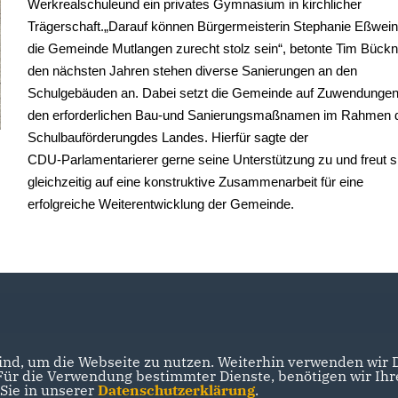
Werkrealschule
und ein
private
s
Gymnasium in
kirchlicher
Trägerschaft
.
Darauf
kö
nn
en
Bürgermeisterin
Stephanie Eßwein
die Gemeinde
Mutlangen
zurecht stolz sein“, betonte Tim Bückn
den nächsten Jahren stehen diverse Sanierungen an den
Schulgebäuden an.
Dabei setzt die
Gemeinde auf
Zuwendungen
den erforderlichen Bau
-
und Sanierungsmaßnamen im Rahmen 
Schulbauförderung
des Landes. Hierfür sagte der
CDU
-
Parlamentarier
er gerne s
eine Unterstützung
zu und
freut s
gleichzeitig auf eine konstruktive Zusammenarbeit für eine
erfolgreiche
Weiterentwicklung der Gemeinde.
nd, um die Webseite zu nutzen. Weiterhin verwenden wir Di
r die Verwendung bestimmter Dienste, benötigen wir Ihre 
 Sie in unserer
Datenschutzerklärung
.