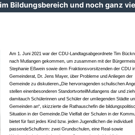
 im Bildungsbereich und noch ganz vie
Am 1. Juni 2021 war der
CDU
-
Landtagsabgeordnete Tim Bückn
nach Mutlangen gekommen, um
zusammen mit der B
ürgermeis
Stephanie Eßwein sowie
dem
Fraktions
vorsitzende
n der CDU i
Gemeinderat,
Dr. Jens Mayer,
über Probleme und Anliegen der
Gemeinde zu diskutieren.
Die
hervorragenden
schulischen Ang
stellen eine
n
besonderen Standortvorteil
Mutlangens da
r
und
zie
damit
auch
Schülerinnen und Schüler
der umliegenden Städte u
Gemeinden
an“,
skizzierte die Rathauschefin die bildungspolitis
Situation in der Gemeinde.
Die Vielfalt der Schulen
in der Komm
bietet für fast jedes Kind bzw. jeden Jugendlichen die individuell
passende
Schulform
:
zwei Grundschulen, eine Real
-
sowie