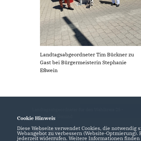
Landtagsabgeordneter Tim Bückner zu
Gast bei Bürgermeisterin Stephanie
Eßwein
Landtagsabgeordneter für den Wahlkreis 25 -
Schwäbisch Gmünd
Cookie Hinweis
Diese Webseite verwendet Cookies, die notwendig si
Webangebot zu verbessern (Website-Optmierung). Fü
jederzeit widerrufen. Weitere Informationen finden