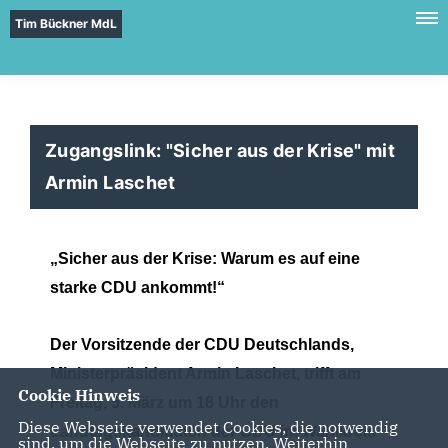
Tim Bückner MdL
Zugangslink: "Sicher aus der Krise" mit
Armin Laschet
Sicher aus der Krise: Warum es auf eine
starke CDU ankommt!“
Der Vorsitzende der CDU Deutschlands,
Ministerpräsident Armin Laschet, trifft am
Cookie Hinweis
Freitag, 5. März um 18 Uhr den
Diese Webseite verwendet Cookies, die notwendig
Landtagskandidaten der CDU im Wahlkreis
sind, um die Webseite zu nutzen. Weiterhin