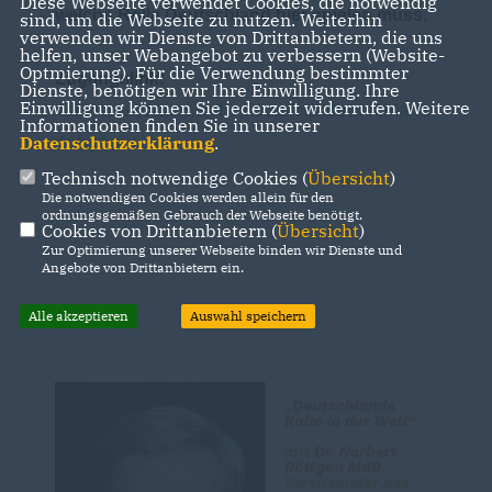
Diese Webseite verwendet Cookies, die notwendig
welche Rolle Deutschland hier spielen muss.
sind, um die Webseite zu nutzen. Weiterhin
verwenden wir Dienste von Drittanbietern, die uns
helfen, unser Webangebot zu verbessern (Website-
Optmierung). Für die Verwendung bestimmter
Zugangslink:
Dienste, benötigen wir Ihre Einwilligung. Ihre
Einwilligung können Sie jederzeit widerrufen. Weitere
cdudeutschland.webex.com/cdudeutschland-
Informationen finden Sie in unserer
Datenschutzerklärung
.
de/j.php
Technisch notwendige Cookies (
Übersicht
)
Die notwendigen Cookies werden allein für den
ordnungsgemäßen Gebrauch der Webseite benötigt.
Cookies von Drittanbietern (
Übersicht
)
Zur Optimierung unserer Webseite binden wir Dienste und
Angebote von Drittanbietern ein.
Alle akzeptieren
Auswahl speichern