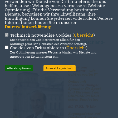
verwenden wir Dienste von Drittanbietern, die uns
das Ehrenamt und wie es damit nach der
helfen, unser Webangebot zu verbessern (Website-
Optmierung). Für die Verwendung bestimmter
Corona-Krise weitergeht.
Dienste, benötigen wir Ihre Einwilligung. Ihre
Einwilligung können Sie jederzeit widerrufen. Weitere
Informationen finden Sie in unserer
Datenschutzerklärung
.
Zugangslink:
Technisch notwendige Cookies (
Übersicht
)
Die notwendigen Cookies werden allein für den
cdudeutschland.webex.com/cdudeutschland-
ordnungsgemäßen Gebrauch der Webseite benötigt.
Cookies von Drittanbietern (
Übersicht
)
de/j.php
Zur Optimierung unserer Webseite binden wir Dienste und
Angebote von Drittanbietern ein.
Alle akzeptieren
Auswahl speichern