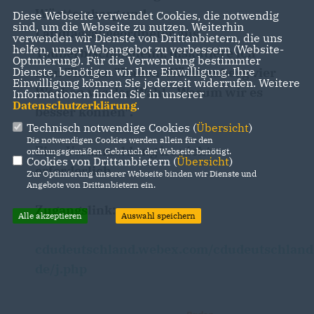
Württemberg und
Diese Webseite verwendet Cookies, die notwendig
sind, um die Webseite zu nutzen. Weiterhin
Landtagsabgeordneter aus
verwenden wir Dienste von Drittanbietern, die uns
helfen, unser Webangebot zu verbessern (Website-
Tauberbischofsheim, diskutiere ich
Optmierung). Für die Verwendung bestimmter
Dienste, benötigen wir Ihre Einwilligung. Ihre
zum Thema: "Baden-Württemberg vier
Einwilligung können Sie jederzeit widerrufen. Weitere
Wochen vor der Wahl - Warum wir es
Informationen finden Sie in unserer
Datenschutzerklärung
.
besser können".
Technisch notwendige Cookies (
Übersicht
)
Die notwendigen Cookies werden allein für den
Eine Voranmeldung ist nicht
ordnungsgemäßen Gebrauch der Webseite benötigt.
Cookies von Drittanbietern (
Übersicht
)
erforderlich.
Zur Optimierung unserer Webseite binden wir Dienste und
Angebote von Drittanbietern ein.
Zugangslink:
Alle akzeptieren
Auswahl speichern
cdudeutschland.webex.com/cdudeutschland
de/j.php