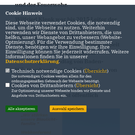
und der Feuerwehr.
Cookie Hinweis
Wilfried Klenk war bis 2015 Leiter der
Diese Webseite verwendet Cookies, die notwendig
Rettungsstelle des Stuttgarter
sind, um die Webseite zu nutzen. Weiterhin
verwenden wir Dienste von Drittanbietern, die uns
Rettungsdienstes und der
helfen, unser Webangebot zu verbessern (Website-
Optmierung). Für die Verwendung bestimmter
Oberleitstelle Baden-Württemberg.Seit
Dienste, benötigen wir Ihre Einwilligung. Ihre
Einwilligung können Sie jederzeit widerrufen. Weitere
2001 vertritt er den Wahlkreis
Informationen finden Sie in unserer
Backnang im Landtag von Baden-
Datenschutzerklärung
.
Württemberg, dessen Präsident er von
Technisch notwendige Cookies (
Übersicht
)
Die notwendigen Cookies werden allein für den
2015 - 2016 war.
ordnungsgemäßen Gebrauch der Webseite benötigt.
Cookies von Drittanbietern (
Übersicht
)
Zur Optimierung unserer Webseite binden wir Dienste und
Die Veranstaltung ist öffentlich
Angebote von Drittanbietern ein.
Alle akzeptieren
Auswahl speichern