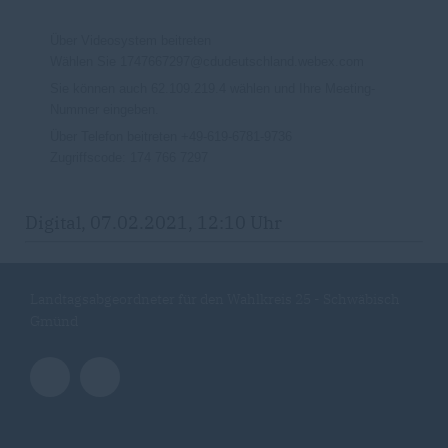
Über Videosystem beitreten
Wählen Sie 1747667297@cdudeutschland.webex.com
Sie können auch 62.109.219.4 wählen und Ihre Meeting-
Nummer eingeben.
Über Telefon beitreten +49-619-6781-9736
Zugriffscode: 174 766 7297
Digital, 07.02.2021, 12:10 Uhr
Landtagsabgeordneter für den Wahlkreis 25 - Schwäbisch
Gmünd