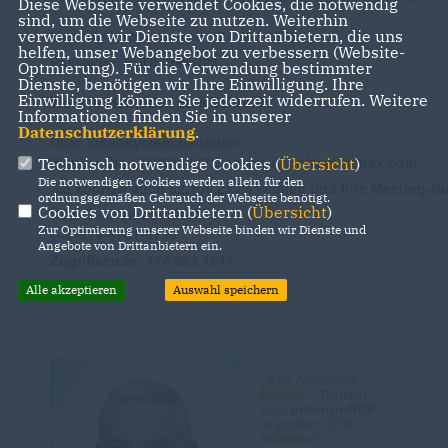
Diese Webseite verwendet Cookies, die notwendig
sind, um die Webseite zu nutzen. Weiterhin
Meeting-Kennnummer: 174 893 1647
verwenden wir Dienste von Drittanbietern, die uns
helfen, unser Webangebot zu verbessern (Website-
Passwort: 7pjUEJMKR23
Optmierung). Für die Verwendung bestimmter
Dienste, benötigen wir Ihre Einwilligung. Ihre
Einwilligung können Sie jederzeit widerrufen. Weitere
Weitere Methoden zum Beitreten
Informationen finden Sie in unserer
Datenschutzerklärung
.
Über Videosystem beitreten
Wählen Sie 1748931647@cdudeutschland.webex.com
Technisch notwendige Cookies (
Übersicht
)
Die notwendigen Cookies werden allein für den
Sie können auch 62.109.219.4 wählen und Ihre Meeting-
ordnungsgemäßen Gebrauch der Webseite benötigt.
Cookies von Drittanbietern (
Übersicht
)
Über Telefon beitreten
Zur Optimierung unserer Webseite binden wir Dienste und
+49-619-6781-9736
Angebote von Drittanbietern ein.
Zugriffscode: 174 893 1647
Alle akzeptieren
Auswahl speichern