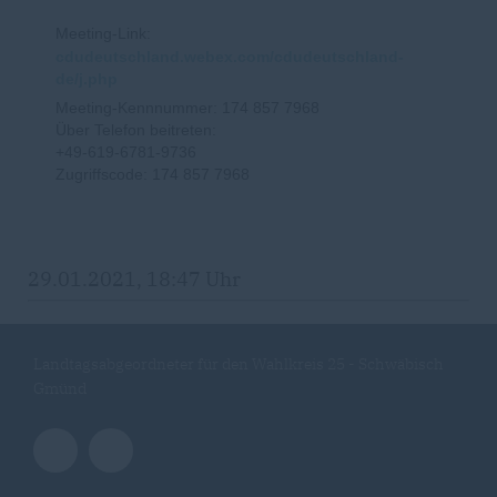
Meeting-Link:
cdudeutschland.webex.com/cdudeutschland-
de/j.php
Meeting-Kennnummer: 174 857 7968
Über Telefon beitreten:
+49-619-6781-9736
Zugriffscode: 174 857 7968
29.01.2021, 18:47 Uhr
Landtagsabgeordneter für den Wahlkreis 25 - Schwäbisch
Gmünd