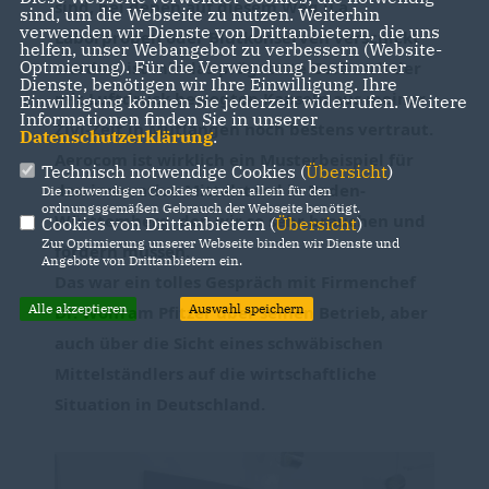
sind, bei denen auf diesem Weg u.a. 
sind, um die Webseite zu nutzen. Weiterhin
verwenden wir Dienste von Drittanbietern, die uns
Laborproben oder Blutkonserven verschickt 
helfen, unser Webangebot zu verbessern (Website-
Optmierung). Für die Verwendung bestimmter
werden, ist mir das prägnante Geräusch der 
Dienste, benötigen wir Ihre Einwilligung. Ihre
mit Luftdruck bewegten Kapseln aus meiner 
Einwilligung können Sie jederzeit widerrufen. Weitere
Informationen finden Sie in unserer
Zivi-Zeit in Mutlangen noch bestens vertraut. 
Datenschutzerklärung
.
Aerocom ist wirklich ein Musterbeispiel für 
Technisch notwendige Cookies (
Übersicht
)
den innovative Mittelstand in Baden-
Die notwendigen Cookies werden allein für den
ordnungsgemäßen Gebrauch der Webseite benötigt.
Württemberg, den wir so sehr brauchen und 
Cookies von Drittanbietern (
Übersicht
)
Zur Optimierung unserer Webseite binden wir Dienste und
fördern müssen.
Angebote von Drittanbietern ein.
Das war ein tolles Gespräch mit Firmenchef 
Alle akzeptieren
Auswahl speichern
Dr. Wolfram Pfitzer über seinen Betrieb, aber 
auch über die Sicht eines schwäbischen 
Mittelständlers auf die wirtschaftliche 
Situation in Deutschland.