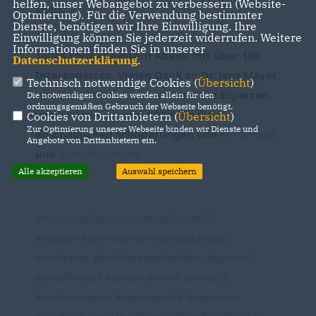
helfen, unser Webangebot zu verbessern (Website-
steht."
Optmierung). Für die Verwendung bestimmter
Dienste, benötigen wir Ihre Einwilligung. Ihre
Einwilligung können Sie jederzeit widerrufen. Weitere
Informationen finden Sie in unserer
Tolles Format gestern Abend mit über 100 
Datenschutzerklärung
.
Interessierten. Vielen Dank an Dr. Jens Mayer 
Technisch notwendige Cookies (
Übersicht
)
von der 
#Kreisärzteschaft
 und die Experten 
Die notwendigen Cookies werden allein für den
ordnungsgemäßen Gebrauch der Webseite benötigt.
von 
#Maltesern
 und #DRK für die 
Cookies von Drittanbietern (
Übersicht
)
Zur Optimierung unserer Webseite binden wir Dienste und
anschaulichen Schilderungen von 
#Impfstoff
Angebote von Drittanbietern ein.
und 
#Impfzentrum
.
Alle akzeptieren
Auswahl speichern
#kreisimpfzentrum
#impfen
#drk
#roteskreuz
#deutschesroteskreutz
#malteser
#wahlkreisschwäbischgmünd
#ostalbkreis
#ostalb
#winfriedmack
#timbueckner
#teamostalb
#teamtim