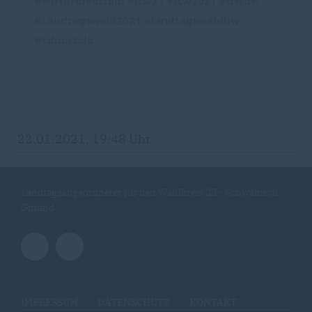
#wirfürdieostalb
#ltw21
#ltw2021
#ltwbw
#Landtagswahl2021
#landtagswahlbw
#cduostalb
22.01.2021, 19:48 Uhr
Landtagsabgeordneter für den Wahlkreis 25 - Schwäbisch
Gmünd
IMPRESSUM
DATENSCHUTZ
KONTAKT