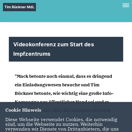
Tim Bückner MdL
Videokonferenz zum Start des
Impfzentrums
"Mack betonte noch einmal, dass es dringend 
ein Einladungswesen brauche und Tim 
Bückner betonte, wie wichtig eine große Info-
Kampagne aus öffentlicher Hand sei und es 
Cookie Hinweis
nicht sein könne, dass das Land für viel Geld 
Adressen von DHL kaufen müsse, weil auf 
Diese Webseite verwendet Cookies, die notwendig
sind, um die Webseite zu nutzen. Weiterhin
anderen Wegen der Datenschutz im Wege 
verwenden wir Dienste von Drittanbietern, die uns