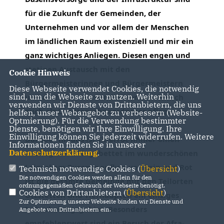
für die Zukunft der Gemeinden, der
Unternehmen und vor allem der Menschen
im ländlichen Raum existenziell und mir ein
ganz wichtiges Anliegen. Diesen engen und
stetigen Austausch mit den
Cookie Hinweis
Bürgermeisterinnen und Bürgermeistern
Diese Webseite verwendet Cookies, die notwendig
sind, um die Webseite zu nutzen. Weiterhin
und auch den Gemeinderäten möchte ich
verwenden wir Dienste von Drittanbietern, die uns
auch als Landtagsabgeordneter pflegen.
helfen, unser Webangebot zu verbessern (Website-
Optmierung). Für die Verwendung bestimmter
Dienste, benötigen wir Ihre Einwilligung. Ihre
Einwilligung können Sie jederzeit widerrufen. Weitere
Darüber hinaus ist Täferrot immer einen
Informationen finden Sie in unserer
Datenschutzerklärung
.
Ausflug wert! Eingebettet im wunderschönen
Leintal am Zusammenfluss von Lein und Rot
Technisch notwendige Cookies (
Übersicht
)
Die notwendigen Cookies werden allein für den
ist die gesamte Gemeinde mit den Teilorten
ordnungsgemäßen Gebrauch der Webseite benötigt.
Cookies von Drittanbietern (
Übersicht
)
Utzstetten und Tierhaupten ein einziges
Zur Optimierung unserer Webseite binden wir Dienste und
Naherholungsgebiet. Besonders
Angebote von Drittanbietern ein.
empfehlenswert sind ein Besuch der Afra-