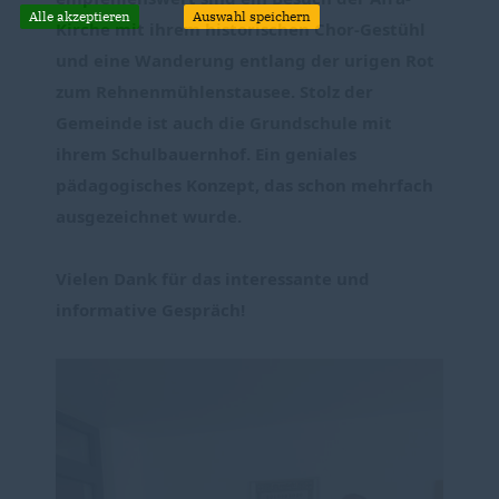
Alle akzeptieren
Auswahl speichern
Kirche mit ihrem historischen Chor-Gestühl
und eine Wanderung entlang der urigen Rot
zum Rehnenmühlenstausee. Stolz der
Gemeinde ist auch die Grundschule mit
ihrem Schulbauernhof. Ein geniales
pädagogisches Konzept, das schon mehrfach
ausgezeichnet wurde.
Vielen Dank für das interessante und
informative Gespräch!